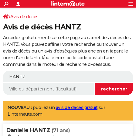
ACTUALITÉS
Connexion
S'inscrire
Avis de décès
Rechercher
Société
Education
Villes
Politique
Faits Divers
Monde
+
SPORT
Avis de décès HANTZ
Football
Cyclisme
Forum
Coupe du monde 2026
Tennis
Rugby
CULTURE
Accédez gratuitement sur cette page au carnet des décès des
TNT
Cinéma
Musique
Programme TV
Streaming
Sorties cinéma
+
HANTZ. Vous pouvez affiner votre recherche ou trouver un
FINANCE
avis de décès ou un avis d'obsèques plus ancien en tapant le
Impôts
Immobilier
Banque
Crédit
Retraite
Epargne
Risques naturels par ville
Assurance
AUTO
nom d'un défunt et/ou le nom ou le code postal d'une
commune dans le moteur de recherche ci-dessous.
Réserver un essai
Berlines
Forum auto
Essais
Citadines
SUV
+
HIGH-TECH
Meilleur smartphone
Ordinateurs
Guide high-tech
Mobiles
Internet
Jeux vidéo
+
BRICOLAGE
Aménagement intérieur
Cuisine
Jardinage
+
Forum
Extérieur
Salle de bains
Rangement
WEEK-END
Escapades
Expositions
Week-end nature
Guides de France
Patrimoine
Musées
+
LIFESTYLE
NOUVEAU :
publiez un
avis de décès gratuit
sur
Linternaute.com
Bien-être
Mode
+
Art de vivre
Loisirs
Modes de vie
SANTE
Danielle HANTZ
Guide de la santé
Médicaments
+
Alimentation
Maladies
Sommeil
(71 ans)
VOYAGE