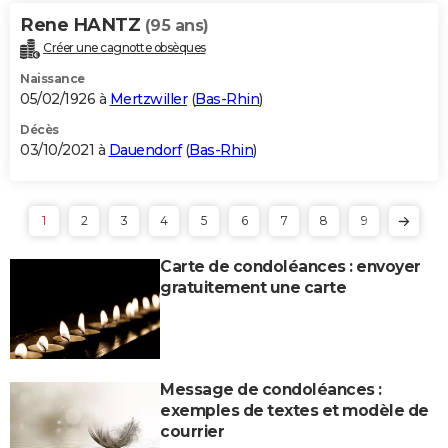
Rene HANTZ
(95 ans)
Créer une cagnotte obsèques
Naissance
05/02/1926 à
Mertzwiller
(
Bas-Rhin
)
Décès
03/10/2021 à
Dauendorf
(
Bas-Rhin
)
1
2
3
4
5
6
7
8
9
Carte de condoléances : envoyer
gratuitement une carte
Message de condoléances :
exemples de textes et modèle de
courrier