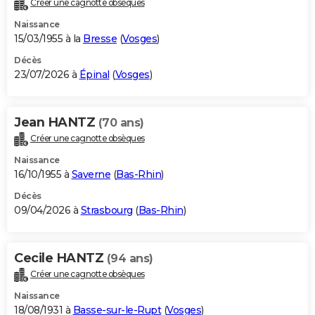
Créer une cagnotte obsèques
City break
Voyage de noces
Climat
Destinations
Voyage nature
Forum
+
PHOTO
Naissance
15/03/1955 à la
Bresse
(
Vosges
)
GUIDES D'ACHAT
Décès
23/07/2026 à
Épinal
(
Vosges
)
BONS PLANS
CARTE DE VOEUX
Jean HANTZ
(70 ans)
Carte Bonne année
Carte Pâques
Carte de Noël
Carte Saint-Valentin
Carte d'anniversaire
DICTIONNAIRE
Créer une cagnotte obsèques
Biographies
Expressions
Dictionnaire
Citations
Proverbes
PROGRAMME TV
Naissance
16/10/1955 à
Saverne
(
Bas-Rhin
)
COPAINS D'AVANT
Décès
09/04/2026 à
Strasbourg
(
Bas-Rhin
)
Se connecter
Collèges
Universités
Service militaire
S'inscrire
Lycées
Primaires
Entreprises
Avis de recherche
AVIS DE DÉCÈS
FORUM
Cecile HANTZ
(94 ans)
Lifestyle
Sport
Television
Cinema
Bricolage
Culture
Auto
Voyage
Créer une cagnotte obsèques
Naissance
18/08/1931 à
Basse-sur-le-Rupt
(
Vosges
)