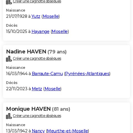
Créer une cagnotte obsèques
City break
Voyage de noces
Climat
Destinations
Voyage nature
Forum
+
PHOTO
Naissance
21/07/1928 à
Yutz
(
Moselle
)
GUIDES D'ACHAT
Décès
15/10/2025 à
Hayange
(
Moselle
)
BONS PLANS
CARTE DE VOEUX
Nadine HAVEN
(79 ans)
Carte Bonne année
Carte Pâques
Carte de Noël
Carte Saint-Valentin
Carte d'anniversaire
DICTIONNAIRE
Créer une cagnotte obsèques
Biographies
Expressions
Dictionnaire
Citations
Proverbes
PROGRAMME TV
Naissance
16/03/1944 à
Barraute-Camu
(
Pyrénées-Atlantiques
)
COPAINS D'AVANT
Décès
22/11/2023 à
Metz
(
Moselle
)
Se connecter
Collèges
Universités
Service militaire
S'inscrire
Lycées
Primaires
Entreprises
Avis de recherche
AVIS DE DÉCÈS
FORUM
Monique HAVEN
(81 ans)
Lifestyle
Sport
Television
Cinema
Bricolage
Culture
Auto
Voyage
Créer une cagnotte obsèques
Naissance
13/03/1942 à
Nancy
(
Meurthe-et-Moselle
)