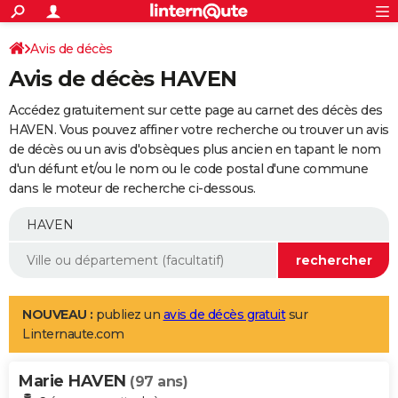
ACTUALITÉS
Connexion
S'inscrire
Avis de décès
Rechercher
Société
Education
Villes
Politique
Faits Divers
Monde
+
SPORT
Avis de décès HAVEN
Football
Cyclisme
Forum
Coupe du monde 2026
Tennis
Rugby
CULTURE
Accédez gratuitement sur cette page au carnet des décès des
TNT
Cinéma
Musique
Programme TV
Streaming
Sorties cinéma
+
HAVEN. Vous pouvez affiner votre recherche ou trouver un avis
FINANCE
de décès ou un avis d'obsèques plus ancien en tapant le nom
Impôts
Immobilier
Banque
Crédit
Retraite
Epargne
Risques naturels par ville
Assurance
AUTO
d'un défunt et/ou le nom ou le code postal d'une commune
dans le moteur de recherche ci-dessous.
Réserver un essai
Berlines
Forum auto
Essais
Citadines
SUV
+
HIGH-TECH
Meilleur smartphone
Ordinateurs
Guide high-tech
Mobiles
Internet
Jeux vidéo
+
BRICOLAGE
Aménagement intérieur
Cuisine
Jardinage
+
Forum
Extérieur
Salle de bains
Rangement
WEEK-END
Escapades
Expositions
Week-end nature
Guides de France
Patrimoine
Musées
+
LIFESTYLE
NOUVEAU :
publiez un
avis de décès gratuit
sur
Linternaute.com
Bien-être
Mode
+
Art de vivre
Loisirs
Modes de vie
SANTE
Marie HAVEN
Guide de la santé
Médicaments
+
Alimentation
Maladies
Sommeil
(97 ans)
VOYAGE