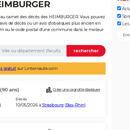
HEIMBURGER
Actu
Spo
e au carnet des décès des HEIMBURGER. Vous pouvez
 avis de décès ou un avis d'obsèques plus ancien en
Les 
nom ou le code postal d'une commune dans le moteur
s gratuit
sur Linternaute.com
(90 ans)
Créer une cagnotte obsèques
Décès
)
10/05/2026 à
Strasbourg
(
Bas-Rhin
)