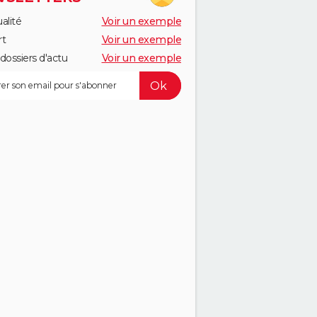
alité
Voir un exemple
rt
Voir un exemple
dossiers d'actu
Voir un exemple