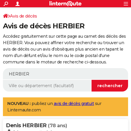
ACTUALITÉS
Connexion
S'inscrire
Avis de décès
Rechercher
Société
Education
Villes
Politique
Faits Divers
Monde
+
SPORT
Avis de décès HERBIER
Football
Cyclisme
Forum
Coupe du monde 2026
Tennis
Rugby
CULTURE
Accédez gratuitement sur cette page au carnet des décès des
TNT
Cinéma
Musique
Programme TV
Streaming
Sorties cinéma
+
HERBIER. Vous pouvez affiner votre recherche ou trouver un
FINANCE
avis de décès ou un avis d'obsèques plus ancien en tapant le
Impôts
Immobilier
Banque
Crédit
Retraite
Epargne
Risques naturels par ville
Assurance
AUTO
nom d'un défunt et/ou le nom ou le code postal d'une
commune dans le moteur de recherche ci-dessous.
Réserver un essai
Berlines
Forum auto
Essais
Citadines
SUV
+
HIGH-TECH
Meilleur smartphone
Ordinateurs
Guide high-tech
Mobiles
Internet
Jeux vidéo
+
BRICOLAGE
Aménagement intérieur
Cuisine
Jardinage
+
Forum
Extérieur
Salle de bains
Rangement
WEEK-END
Escapades
Expositions
Week-end nature
Guides de France
Patrimoine
Musées
+
LIFESTYLE
NOUVEAU :
publiez un
avis de décès gratuit
sur
Linternaute.com
Bien-être
Mode
+
Art de vivre
Loisirs
Modes de vie
SANTE
Denis HERBIER
Guide de la santé
Médicaments
+
Alimentation
Maladies
Sommeil
(78 ans)
VOYAGE