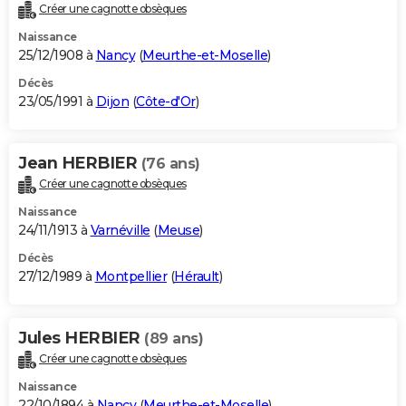
Créer une cagnotte obsèques
Naissance
25/12/1908 à
Nancy
(
Meurthe-et-Moselle
)
Décès
23/05/1991 à
Dijon
(
Côte-d'Or
)
Jean HERBIER
(76 ans)
Créer une cagnotte obsèques
Naissance
24/11/1913 à
Varnéville
(
Meuse
)
Décès
27/12/1989 à
Montpellier
(
Hérault
)
Jules HERBIER
(89 ans)
Créer une cagnotte obsèques
Naissance
22/10/1894 à
Nancy
(
Meurthe-et-Moselle
)