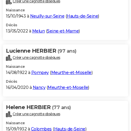
Créer une cagnotte obsèques
City break
Voyage de noces
Climat
Destinations
Voyage nature
Forum
+
PHOTO
Naissance
15/10/1943 à
Neuilly-sur-Seine
(
Hauts-de-Seine
)
GUIDES D'ACHAT
Décès
13/05/2022 à
Melun
(
Seine-et-Marne
)
BONS PLANS
CARTE DE VOEUX
Lucienne HERBIER
(97 ans)
Carte Bonne année
Carte Pâques
Carte de Noël
Carte Saint-Valentin
Carte d'anniversaire
DICTIONNAIRE
Créer une cagnotte obsèques
Biographies
Expressions
Dictionnaire
Citations
Proverbes
PROGRAMME TV
Naissance
14/08/1922 à
Pompey
(
Meurthe-et-Moselle
)
COPAINS D'AVANT
Décès
16/04/2020 à
Nancy
(
Meurthe-et-Moselle
)
Se connecter
Collèges
Universités
Service militaire
S'inscrire
Lycées
Primaires
Entreprises
Avis de recherche
AVIS DE DÉCÈS
FORUM
Helene HERBIER
(77 ans)
Lifestyle
Sport
Television
Cinema
Bricolage
Culture
Auto
Voyage
Créer une cagnotte obsèques
Naissance
15/09/1932 à
Colombes
(
Hauts-de-Seine
)