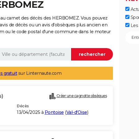
HERBOMEZ
Actu
Spo
e au carnet des décès des HERBOMEZ. Vous pouvez
 avis de décès ou un avis d'obsèques plus ancien en
Les 
nom ou le code postal d'une commune dans le moteur
s gratuit
sur Linternaute.com
s)
Créer une cagnotte obsèques
Décès
13/04/2025 à
Pontoise
(
Val-d'Oise
)