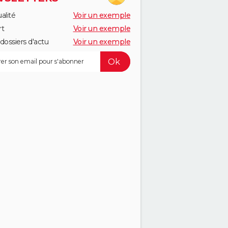
alité
Voir un exemple
rt
Voir un exemple
dossiers d'actu
Voir un exemple