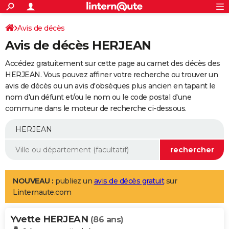
ACTUALITÉS
Connexion
S'inscrire
Avis de décès
Rechercher
Société
Education
Villes
Politique
Faits Divers
Monde
+
SPORT
Avis de décès HERJEAN
Football
Cyclisme
Forum
Coupe du monde 2026
Tennis
Rugby
CULTURE
Accédez gratuitement sur cette page au carnet des décès des
TNT
Cinéma
Musique
Programme TV
Streaming
Sorties cinéma
+
HERJEAN. Vous pouvez affiner votre recherche ou trouver un
FINANCE
avis de décès ou un avis d'obsèques plus ancien en tapant le
Impôts
Immobilier
Banque
Crédit
Retraite
Epargne
Risques naturels par ville
Assurance
AUTO
nom d'un défunt et/ou le nom ou le code postal d'une
commune dans le moteur de recherche ci-dessous.
Réserver un essai
Berlines
Forum auto
Essais
Citadines
SUV
+
HIGH-TECH
Meilleur smartphone
Ordinateurs
Guide high-tech
Mobiles
Internet
Jeux vidéo
+
BRICOLAGE
Aménagement intérieur
Cuisine
Jardinage
+
Forum
Extérieur
Salle de bains
Rangement
WEEK-END
Escapades
Expositions
Week-end nature
Guides de France
Patrimoine
Musées
+
LIFESTYLE
NOUVEAU :
publiez un
avis de décès gratuit
sur
Linternaute.com
Bien-être
Mode
+
Art de vivre
Loisirs
Modes de vie
SANTE
Yvette HERJEAN
Guide de la santé
Médicaments
+
Alimentation
Maladies
Sommeil
(86 ans)
VOYAGE