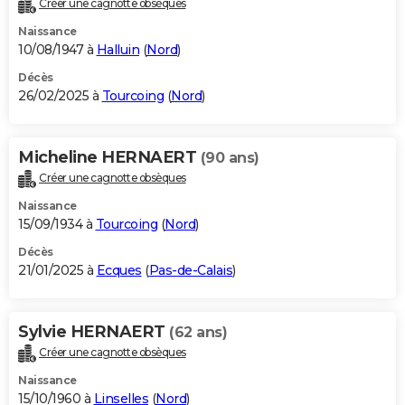
Créer une cagnotte obsèques
City break
Voyage de noces
Climat
Destinations
Voyage nature
Forum
+
PHOTO
Naissance
10/08/1947 à
Halluin
(
Nord
)
GUIDES D'ACHAT
Décès
26/02/2025 à
Tourcoing
(
Nord
)
BONS PLANS
CARTE DE VOEUX
Micheline HERNAERT
(90 ans)
Carte Bonne année
Carte Pâques
Carte de Noël
Carte Saint-Valentin
Carte d'anniversaire
DICTIONNAIRE
Créer une cagnotte obsèques
Biographies
Expressions
Dictionnaire
Citations
Proverbes
PROGRAMME TV
Naissance
15/09/1934 à
Tourcoing
(
Nord
)
COPAINS D'AVANT
Décès
21/01/2025 à
Ecques
(
Pas-de-Calais
)
Se connecter
Collèges
Universités
Service militaire
S'inscrire
Lycées
Primaires
Entreprises
Avis de recherche
AVIS DE DÉCÈS
FORUM
Sylvie HERNAERT
(62 ans)
Lifestyle
Sport
Television
Cinema
Bricolage
Culture
Auto
Voyage
Créer une cagnotte obsèques
Naissance
15/10/1960 à
Linselles
(
Nord
)