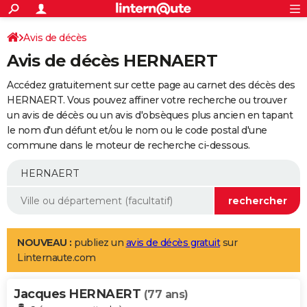
ACTUALITÉS
Connexion
S'inscrire
Avis de décès
Rechercher
Société
Education
Villes
Politique
Faits Divers
Monde
+
SPORT
Avis de décès HERNAERT
Football
Cyclisme
Forum
Coupe du monde 2026
Tennis
Rugby
CULTURE
Accédez gratuitement sur cette page au carnet des décès des
TNT
Cinéma
Musique
Programme TV
Streaming
Sorties cinéma
+
HERNAERT. Vous pouvez affiner votre recherche ou trouver
FINANCE
un avis de décès ou un avis d'obsèques plus ancien en tapant
Impôts
Immobilier
Banque
Crédit
Retraite
Epargne
Risques naturels par ville
Assurance
AUTO
le nom d'un défunt et/ou le nom ou le code postal d'une
commune dans le moteur de recherche ci-dessous.
Réserver un essai
Berlines
Forum auto
Essais
Citadines
SUV
+
HIGH-TECH
Meilleur smartphone
Ordinateurs
Guide high-tech
Mobiles
Internet
Jeux vidéo
+
BRICOLAGE
Aménagement intérieur
Cuisine
Jardinage
+
Forum
Extérieur
Salle de bains
Rangement
WEEK-END
Escapades
Expositions
Week-end nature
Guides de France
Patrimoine
Musées
+
LIFESTYLE
NOUVEAU :
publiez un
avis de décès gratuit
sur
Linternaute.com
Bien-être
Mode
+
Art de vivre
Loisirs
Modes de vie
SANTE
Jacques HERNAERT
Guide de la santé
Médicaments
+
Alimentation
Maladies
Sommeil
(77 ans)
VOYAGE