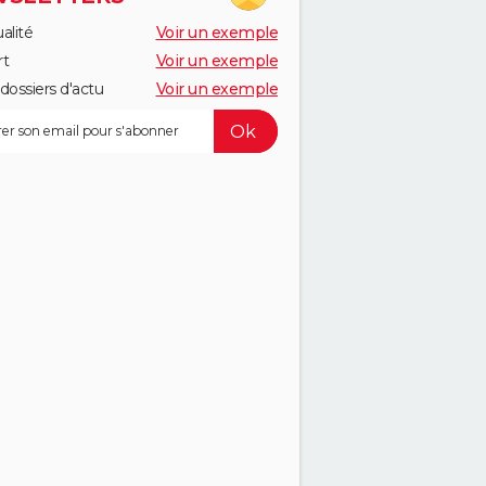
alité
Voir un exemple
rt
Voir un exemple
dossiers d'actu
Voir un exemple