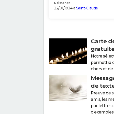
Naissance
22/01/1934 à
Saint-Claude
Carte d
gratuit
Notre sélec
permettra 
chers et de
Message
de text
Preuve de 
amis, les m
par lettre 
d'exemples 