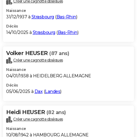
Créer une cagnotte obsèques
City break
Voyage de noces
Climat
Destinations
Voyage nature
Forum
+
PHOTO
Naissance
31/12/1937 à
Strasbourg
(
Bas-Rhin
)
GUIDES D'ACHAT
Décès
14/10/2025 à
Strasbourg
(
Bas-Rhin
)
BONS PLANS
CARTE DE VOEUX
Volker HEUSER
(87 ans)
Carte Bonne année
Carte Pâques
Carte de Noël
Carte Saint-Valentin
Carte d'anniversaire
DICTIONNAIRE
Créer une cagnotte obsèques
Biographies
Expressions
Dictionnaire
Citations
Proverbes
PROGRAMME TV
Naissance
04/01/1938 à HEIDELBERG ALLEMAGNE
COPAINS D'AVANT
Décès
05/06/2025 à
Dax
(
Landes
)
Se connecter
Collèges
Universités
Service militaire
S'inscrire
Lycées
Primaires
Entreprises
Avis de recherche
AVIS DE DÉCÈS
FORUM
Heidi HEUSER
(82 ans)
Lifestyle
Sport
Television
Cinema
Bricolage
Culture
Auto
Voyage
Créer une cagnotte obsèques
Naissance
10/08/1942 à HAMBOURG ALLEMAGNE