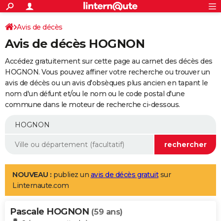
ACTUALITÉS
Connexion
S'inscrire
Avis de décès
Rechercher
Société
Education
Villes
Politique
Faits Divers
Monde
+
SPORT
Avis de décès HOGNON
Football
Cyclisme
Forum
Coupe du monde 2026
Tennis
Rugby
CULTURE
Accédez gratuitement sur cette page au carnet des décès des
TNT
Cinéma
Musique
Programme TV
Streaming
Sorties cinéma
+
HOGNON. Vous pouvez affiner votre recherche ou trouver un
FINANCE
avis de décès ou un avis d'obsèques plus ancien en tapant le
Impôts
Immobilier
Banque
Crédit
Retraite
Epargne
Risques naturels par ville
Assurance
AUTO
nom d'un défunt et/ou le nom ou le code postal d'une
commune dans le moteur de recherche ci-dessous.
Réserver un essai
Berlines
Forum auto
Essais
Citadines
SUV
+
HIGH-TECH
Meilleur smartphone
Ordinateurs
Guide high-tech
Mobiles
Internet
Jeux vidéo
+
BRICOLAGE
Aménagement intérieur
Cuisine
Jardinage
+
Forum
Extérieur
Salle de bains
Rangement
WEEK-END
Escapades
Expositions
Week-end nature
Guides de France
Patrimoine
Musées
+
LIFESTYLE
NOUVEAU :
publiez un
avis de décès gratuit
sur
Linternaute.com
Bien-être
Mode
+
Art de vivre
Loisirs
Modes de vie
SANTE
Pascale HOGNON
Guide de la santé
Médicaments
+
Alimentation
Maladies
Sommeil
(59 ans)
VOYAGE