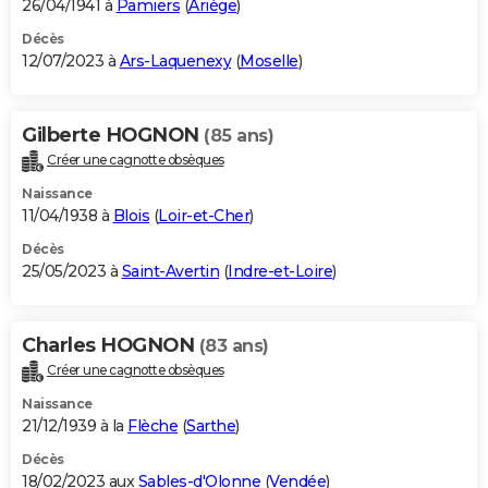
26/04/1941 à
Pamiers
(
Ariège
)
Décès
12/07/2023 à
Ars-Laquenexy
(
Moselle
)
Gilberte HOGNON
(85 ans)
Créer une cagnotte obsèques
Naissance
11/04/1938 à
Blois
(
Loir-et-Cher
)
Décès
25/05/2023 à
Saint-Avertin
(
Indre-et-Loire
)
Charles HOGNON
(83 ans)
Créer une cagnotte obsèques
Naissance
21/12/1939 à la
Flèche
(
Sarthe
)
Décès
18/02/2023 aux
Sables-d'Olonne
(
Vendée
)