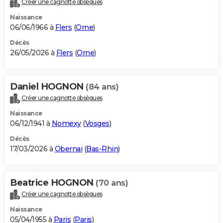
Créer une cagnotte obsèques
City break
Voyage de noces
Climat
Destinations
Voyage nature
Forum
+
PHOTO
Naissance
06/06/1966 à
Flers
(
Orne
)
GUIDES D'ACHAT
Décès
26/05/2026 à
Flers
(
Orne
)
BONS PLANS
CARTE DE VOEUX
Daniel HOGNON
(84 ans)
Carte Bonne année
Carte Pâques
Carte de Noël
Carte Saint-Valentin
Carte d'anniversaire
DICTIONNAIRE
Créer une cagnotte obsèques
Biographies
Expressions
Dictionnaire
Citations
Proverbes
PROGRAMME TV
Naissance
06/12/1941 à
Nomexy
(
Vosges
)
COPAINS D'AVANT
Décès
17/03/2026 à
Obernai
(
Bas-Rhin
)
Se connecter
Collèges
Universités
Service militaire
S'inscrire
Lycées
Primaires
Entreprises
Avis de recherche
AVIS DE DÉCÈS
FORUM
Beatrice HOGNON
(70 ans)
Lifestyle
Sport
Television
Cinema
Bricolage
Culture
Auto
Voyage
Créer une cagnotte obsèques
Naissance
05/04/1955 à
Paris
(
Paris
)