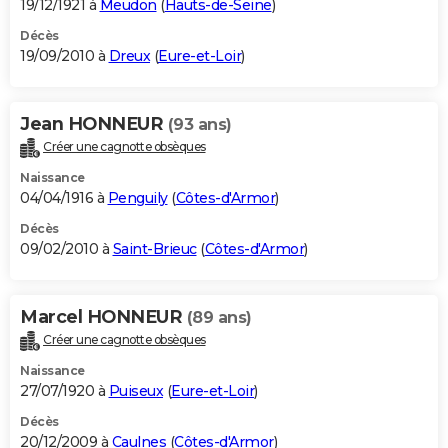
19/12/1921 à
Meudon
(
Hauts-de-Seine
)
Décès
19/09/2010 à
Dreux
(
Eure-et-Loir
)
Jean HONNEUR
(93 ans)
Créer une cagnotte obsèques
Naissance
04/04/1916 à
Penguily
(
Côtes-d'Armor
)
Décès
09/02/2010 à
Saint-Brieuc
(
Côtes-d'Armor
)
Marcel HONNEUR
(89 ans)
Créer une cagnotte obsèques
Naissance
27/07/1920 à
Puiseux
(
Eure-et-Loir
)
Décès
20/12/2009 à
Caulnes
(
Côtes-d'Armor
)