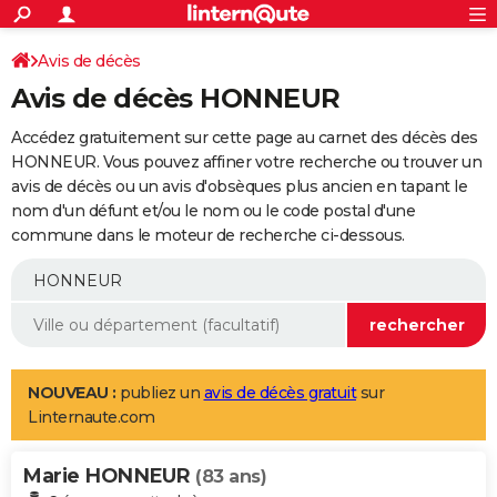
ACTUALITÉS
Connexion
S'inscrire
Avis de décès
Rechercher
Société
Education
Villes
Politique
Faits Divers
Monde
+
SPORT
Avis de décès HONNEUR
Football
Cyclisme
Forum
Coupe du monde 2026
Tennis
Rugby
CULTURE
Accédez gratuitement sur cette page au carnet des décès des
TNT
Cinéma
Musique
Programme TV
Streaming
Sorties cinéma
+
HONNEUR. Vous pouvez affiner votre recherche ou trouver un
FINANCE
avis de décès ou un avis d'obsèques plus ancien en tapant le
Impôts
Immobilier
Banque
Crédit
Retraite
Epargne
Risques naturels par ville
Assurance
AUTO
nom d'un défunt et/ou le nom ou le code postal d'une
commune dans le moteur de recherche ci-dessous.
Réserver un essai
Berlines
Forum auto
Essais
Citadines
SUV
+
HIGH-TECH
Meilleur smartphone
Ordinateurs
Guide high-tech
Mobiles
Internet
Jeux vidéo
+
BRICOLAGE
Aménagement intérieur
Cuisine
Jardinage
+
Forum
Extérieur
Salle de bains
Rangement
WEEK-END
Escapades
Expositions
Week-end nature
Guides de France
Patrimoine
Musées
+
LIFESTYLE
NOUVEAU :
publiez un
avis de décès gratuit
sur
Linternaute.com
Bien-être
Mode
+
Art de vivre
Loisirs
Modes de vie
SANTE
Marie HONNEUR
Guide de la santé
Médicaments
+
Alimentation
Maladies
Sommeil
(83 ans)
VOYAGE