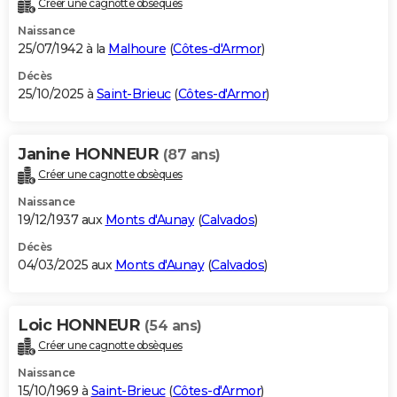
Créer une cagnotte obsèques
City break
Voyage de noces
Climat
Destinations
Voyage nature
Forum
+
PHOTO
Naissance
25/07/1942 à la
Malhoure
(
Côtes-d'Armor
)
GUIDES D'ACHAT
Décès
25/10/2025 à
Saint-Brieuc
(
Côtes-d'Armor
)
BONS PLANS
CARTE DE VOEUX
Janine HONNEUR
(87 ans)
Carte Bonne année
Carte Pâques
Carte de Noël
Carte Saint-Valentin
Carte d'anniversaire
DICTIONNAIRE
Créer une cagnotte obsèques
Biographies
Expressions
Dictionnaire
Citations
Proverbes
PROGRAMME TV
Naissance
19/12/1937 aux
Monts d'Aunay
(
Calvados
)
COPAINS D'AVANT
Décès
04/03/2025 aux
Monts d'Aunay
(
Calvados
)
Se connecter
Collèges
Universités
Service militaire
S'inscrire
Lycées
Primaires
Entreprises
Avis de recherche
AVIS DE DÉCÈS
FORUM
Loic HONNEUR
(54 ans)
Lifestyle
Sport
Television
Cinema
Bricolage
Culture
Auto
Voyage
Créer une cagnotte obsèques
Naissance
15/10/1969 à
Saint-Brieuc
(
Côtes-d'Armor
)