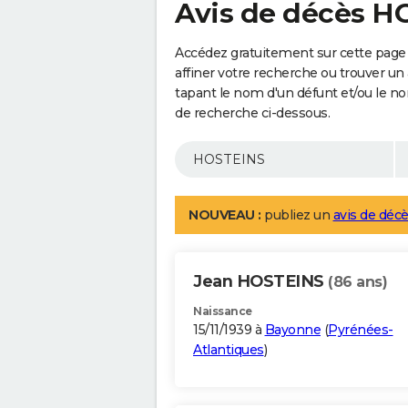
Avis de décès H
Accédez gratuitement sur cette page
affiner votre recherche ou trouver un
tapant le nom d'un défunt et/ou le 
de recherche ci-dessous.
NOUVEAU :
publiez un
avis de décè
Jean HOSTEINS
(86 ans)
Naissance
15/11/1939 à
Bayonne
(
Pyrénées-
Atlantiques
)