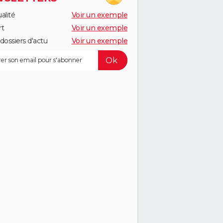
alité
Voir un exemple
rt
Voir un exemple
dossiers d'actu
Voir un exemple