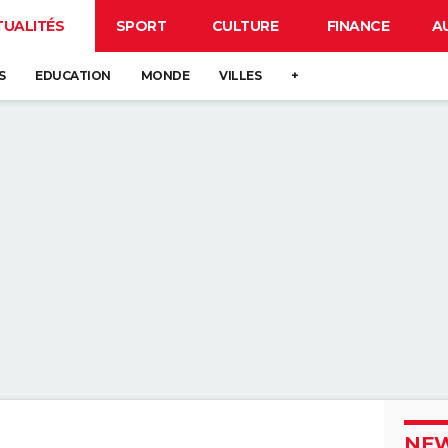
TUALITÉS
SPORT
CULTURE
FINANCE
A
S
EDUCATION
MONDE
VILLES
+
NEW