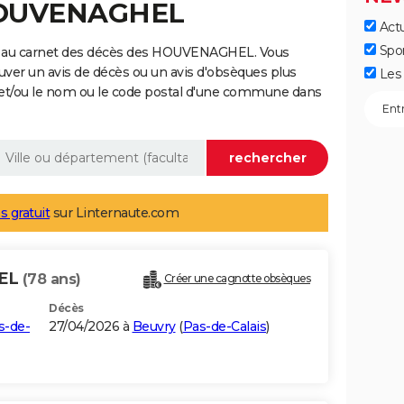
 HOUVENAGHEL
Actu
Spo
e au carnet des décès des HOUVENAGHEL. Vous
uver un avis de décès ou un avis d'obsèques plus
Les 
 et/ou le nom ou le code postal d'une commune dans
s gratuit
sur Linternaute.com
HEL
(78 ans)
Créer une cagnotte obsèques
Décès
s-de-
27/04/2026 à
Beuvry
(
Pas-de-Calais
)