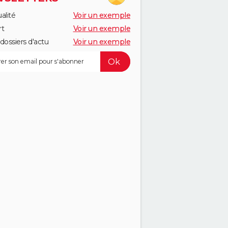
alité
Voir un exemple
rt
Voir un exemple
dossiers d'actu
Voir un exemple