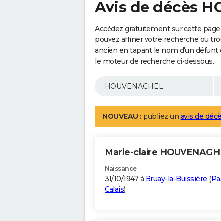
Avis de décès
Accédez gratuitement sur cette pag
pouvez affiner votre recherche ou tro
ancien en tapant le nom d'un défunt
le moteur de recherche ci-dessous.
NOUVEAU :
publiez un
avis de décè
Marie-claire HOUVENAG
Naissance
31/10/1947 à
Bruay-la-Buissière
(
Pa
Calais
)