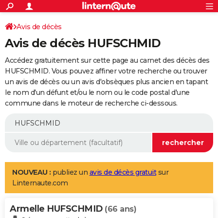
ACTUALITÉS
Connexion
S'inscrire
Avis de décès
Rechercher
Société
Education
Villes
Politique
Faits Divers
Monde
+
SPORT
Avis de décès HUFSCHMID
Football
Cyclisme
Forum
Coupe du monde 2026
Tennis
Rugby
CULTURE
Accédez gratuitement sur cette page au carnet des décès des
TNT
Cinéma
Musique
Programme TV
Streaming
Sorties cinéma
+
HUFSCHMID. Vous pouvez affiner votre recherche ou trouver
FINANCE
un avis de décès ou un avis d'obsèques plus ancien en tapant
Impôts
Immobilier
Banque
Crédit
Retraite
Epargne
Risques naturels par ville
Assurance
AUTO
le nom d'un défunt et/ou le nom ou le code postal d'une
commune dans le moteur de recherche ci-dessous.
Réserver un essai
Berlines
Forum auto
Essais
Citadines
SUV
+
HIGH-TECH
Meilleur smartphone
Ordinateurs
Guide high-tech
Mobiles
Internet
Jeux vidéo
+
BRICOLAGE
Aménagement intérieur
Cuisine
Jardinage
+
Forum
Extérieur
Salle de bains
Rangement
WEEK-END
Escapades
Expositions
Week-end nature
Guides de France
Patrimoine
Musées
+
LIFESTYLE
NOUVEAU :
publiez un
avis de décès gratuit
sur
Linternaute.com
Bien-être
Mode
+
Art de vivre
Loisirs
Modes de vie
SANTE
Armelle HUFSCHMID
Guide de la santé
Médicaments
+
Alimentation
Maladies
Sommeil
(66 ans)
VOYAGE