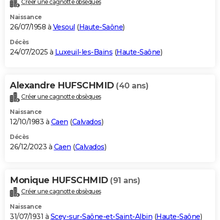
Créer une cagnotte obsèques
City break
Voyage de noces
Climat
Destinations
Voyage nature
Forum
+
PHOTO
Naissance
26/07/1958 à
Vesoul
(
Haute-Saône
)
GUIDES D'ACHAT
Décès
24/07/2025 à
Luxeuil-les-Bains
(
Haute-Saône
)
BONS PLANS
CARTE DE VOEUX
Alexandre HUFSCHMID
(40 ans)
Carte Bonne année
Carte Pâques
Carte de Noël
Carte Saint-Valentin
Carte d'anniversaire
DICTIONNAIRE
Créer une cagnotte obsèques
Biographies
Expressions
Dictionnaire
Citations
Proverbes
PROGRAMME TV
Naissance
12/10/1983 à
Caen
(
Calvados
)
COPAINS D'AVANT
Décès
26/12/2023 à
Caen
(
Calvados
)
Se connecter
Collèges
Universités
Service militaire
S'inscrire
Lycées
Primaires
Entreprises
Avis de recherche
AVIS DE DÉCÈS
FORUM
Monique HUFSCHMID
(91 ans)
Lifestyle
Sport
Television
Cinema
Bricolage
Culture
Auto
Voyage
Créer une cagnotte obsèques
Naissance
31/07/1931 à
Scey-sur-Saône-et-Saint-Albin
(
Haute-Saône
)