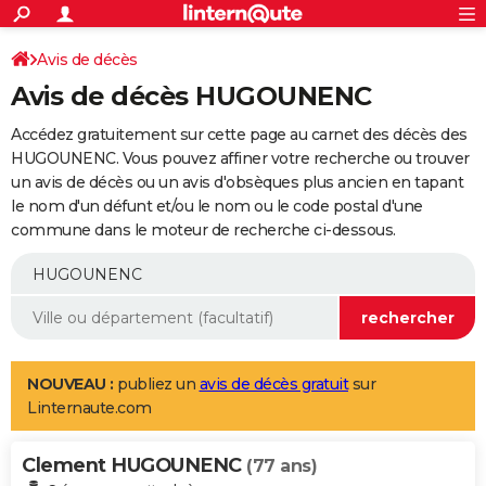
ACTUALITÉS
Connexion
S'inscrire
Avis de décès
Rechercher
Société
Education
Villes
Politique
Faits Divers
Monde
+
SPORT
Avis de décès HUGOUNENC
Football
Cyclisme
Forum
Coupe du monde 2026
Tennis
Rugby
CULTURE
Accédez gratuitement sur cette page au carnet des décès des
TNT
Cinéma
Musique
Programme TV
Streaming
Sorties cinéma
+
HUGOUNENC. Vous pouvez affiner votre recherche ou trouver
FINANCE
un avis de décès ou un avis d'obsèques plus ancien en tapant
Impôts
Immobilier
Banque
Crédit
Retraite
Epargne
Risques naturels par ville
Assurance
AUTO
le nom d'un défunt et/ou le nom ou le code postal d'une
commune dans le moteur de recherche ci-dessous.
Réserver un essai
Berlines
Forum auto
Essais
Citadines
SUV
+
HIGH-TECH
Meilleur smartphone
Ordinateurs
Guide high-tech
Mobiles
Internet
Jeux vidéo
+
BRICOLAGE
Aménagement intérieur
Cuisine
Jardinage
+
Forum
Extérieur
Salle de bains
Rangement
WEEK-END
Escapades
Expositions
Week-end nature
Guides de France
Patrimoine
Musées
+
LIFESTYLE
NOUVEAU :
publiez un
avis de décès gratuit
sur
Linternaute.com
Bien-être
Mode
+
Art de vivre
Loisirs
Modes de vie
SANTE
Clement HUGOUNENC
Guide de la santé
Médicaments
+
Alimentation
Maladies
Sommeil
(77 ans)
VOYAGE