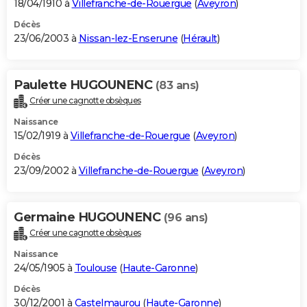
18/04/1910 à
Villefranche-de-Rouergue
(
Aveyron
)
Décès
23/06/2003 à
Nissan-lez-Enserune
(
Hérault
)
Paulette HUGOUNENC
(83 ans)
Créer une cagnotte obsèques
Naissance
15/02/1919 à
Villefranche-de-Rouergue
(
Aveyron
)
Décès
23/09/2002 à
Villefranche-de-Rouergue
(
Aveyron
)
Germaine HUGOUNENC
(96 ans)
Créer une cagnotte obsèques
Naissance
24/05/1905 à
Toulouse
(
Haute-Garonne
)
Décès
30/12/2001 à
Castelmaurou
(
Haute-Garonne
)