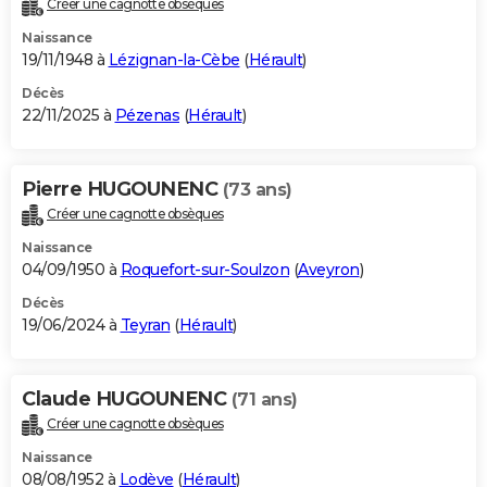
Créer une cagnotte obsèques
City break
Voyage de noces
Climat
Destinations
Voyage nature
Forum
+
PHOTO
Naissance
19/11/1948 à
Lézignan-la-Cèbe
(
Hérault
)
GUIDES D'ACHAT
Décès
22/11/2025 à
Pézenas
(
Hérault
)
BONS PLANS
CARTE DE VOEUX
Pierre HUGOUNENC
(73 ans)
Carte Bonne année
Carte Pâques
Carte de Noël
Carte Saint-Valentin
Carte d'anniversaire
DICTIONNAIRE
Créer une cagnotte obsèques
Biographies
Expressions
Dictionnaire
Citations
Proverbes
PROGRAMME TV
Naissance
04/09/1950 à
Roquefort-sur-Soulzon
(
Aveyron
)
COPAINS D'AVANT
Décès
19/06/2024 à
Teyran
(
Hérault
)
Se connecter
Collèges
Universités
Service militaire
S'inscrire
Lycées
Primaires
Entreprises
Avis de recherche
AVIS DE DÉCÈS
FORUM
Claude HUGOUNENC
(71 ans)
Lifestyle
Sport
Television
Cinema
Bricolage
Culture
Auto
Voyage
Créer une cagnotte obsèques
Naissance
08/08/1952 à
Lodève
(
Hérault
)