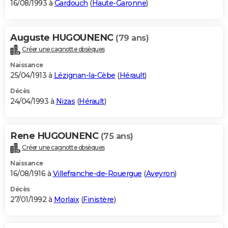
16/08/1993 à
Gardouch
(
Haute-Garonne
)
Auguste HUGOUNENC
(79 ans)
Créer une cagnotte obsèques
Naissance
25/04/1913 à
Lézignan-la-Cèbe
(
Hérault
)
Décès
24/04/1993 à
Nizas
(
Hérault
)
Rene HUGOUNENC
(75 ans)
Créer une cagnotte obsèques
Naissance
16/08/1916 à
Villefranche-de-Rouergue
(
Aveyron
)
Décès
27/01/1992 à
Morlaix
(
Finistère
)