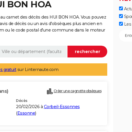
HUI BON HOA
Actu
Spo
e au carnet des décès des HUI BON HOA. Vous pouvez
 avis de décès ou un avis d'obsèques plus ancien en
Les 
nom ou le code postal d'une commune dans le moteur
s gratuit
sur Linternaute.com
ans)
Créer une cagnotte obsèques
Décès
20/02/2026 à
Corbeil-Essonnes
(
Essonne
)