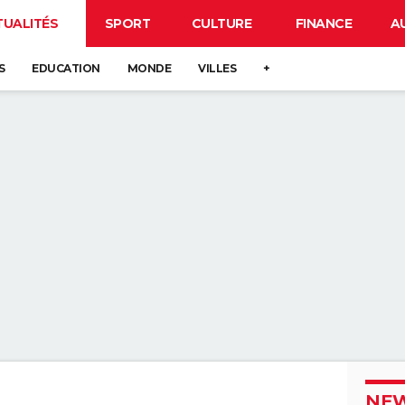
TUALITÉS
SPORT
CULTURE
FINANCE
A
S
EDUCATION
MONDE
VILLES
+
NEW