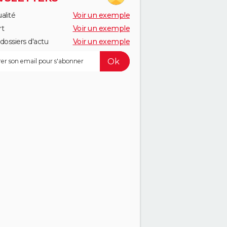
alité
Voir un exemple
rt
Voir un exemple
dossiers d'actu
Voir un exemple