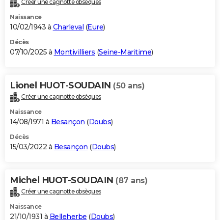
Créer une cagnotte obsèques
City break
Voyage de noces
Climat
Destinations
Voyage nature
Forum
+
PHOTO
Naissance
10/02/1943 à
Charleval
(
Eure
)
GUIDES D'ACHAT
Décès
07/10/2025 à
Montivilliers
(
Seine-Maritime
)
BONS PLANS
CARTE DE VOEUX
Lionel HUOT-SOUDAIN
(50 ans)
Carte Bonne année
Carte Pâques
Carte de Noël
Carte Saint-Valentin
Carte d'anniversaire
DICTIONNAIRE
Créer une cagnotte obsèques
Biographies
Expressions
Dictionnaire
Citations
Proverbes
PROGRAMME TV
Naissance
14/08/1971 à
Besançon
(
Doubs
)
COPAINS D'AVANT
Décès
15/03/2022 à
Besançon
(
Doubs
)
Se connecter
Collèges
Universités
Service militaire
S'inscrire
Lycées
Primaires
Entreprises
Avis de recherche
AVIS DE DÉCÈS
FORUM
Michel HUOT-SOUDAIN
(87 ans)
Lifestyle
Sport
Television
Cinema
Bricolage
Culture
Auto
Voyage
Créer une cagnotte obsèques
Naissance
21/10/1931 à
Belleherbe
(
Doubs
)