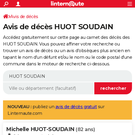
ACTUALITÉS
Connexion
S'inscrire
Avis de décès
Rechercher
Société
Education
Villes
Politique
Faits Divers
Monde
+
SPORT
Avis de décès HUOT SOUDAIN
Football
Cyclisme
Forum
Coupe du monde 2026
Tennis
Rugby
CULTURE
Accédez gratuitement sur cette page au carnet des décès des
TNT
Cinéma
Musique
Programme TV
Streaming
Sorties cinéma
+
HUOT SOUDAIN. Vous pouvez affiner votre recherche ou
FINANCE
trouver un avis de décès ou un avis d'obsèques plus ancien en
Impôts
Immobilier
Banque
Crédit
Retraite
Epargne
Risques naturels par ville
Assurance
AUTO
tapant le nom d'un défunt et/ou le nom ou le code postal d'une
commune dans le moteur de recherche ci-dessous.
Réserver un essai
Berlines
Forum auto
Essais
Citadines
SUV
+
HIGH-TECH
Meilleur smartphone
Ordinateurs
Guide high-tech
Mobiles
Internet
Jeux vidéo
+
BRICOLAGE
Aménagement intérieur
Cuisine
Jardinage
+
Forum
Extérieur
Salle de bains
Rangement
WEEK-END
Escapades
Expositions
Week-end nature
Guides de France
Patrimoine
Musées
+
LIFESTYLE
NOUVEAU :
publiez un
avis de décès gratuit
sur
Linternaute.com
Bien-être
Mode
+
Art de vivre
Loisirs
Modes de vie
SANTE
Michelle HUOT-SOUDAIN
Guide de la santé
Médicaments
+
Alimentation
Maladies
Sommeil
(82 ans)
VOYAGE