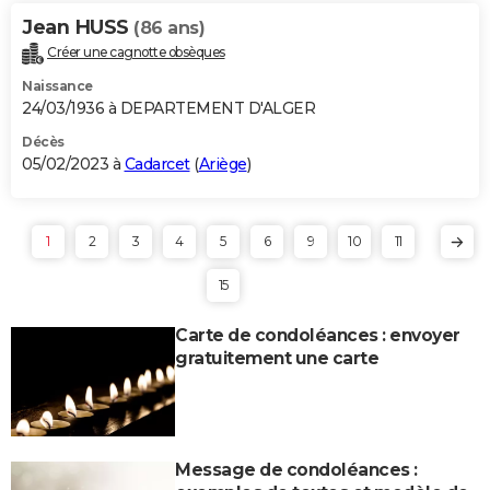
Jean HUSS
(86 ans)
Créer une cagnotte obsèques
Naissance
24/03/1936 à DEPARTEMENT D'ALGER
Décès
05/02/2023 à
Cadarcet
(
Ariège
)
1
2
3
4
5
6
9
10
11
15
Carte de condoléances : envoyer
gratuitement une carte
Message de condoléances :