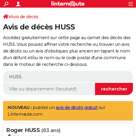
ACTUALITÉS
Connexion
S'inscrire
Avis de décès
Rechercher
Société
Education
Villes
Politique
Faits Divers
Monde
+
SPORT
Avis de décès HUSS
Football
Cyclisme
Forum
Coupe du monde 2026
Tennis
Rugby
CULTURE
Accédez gratuitement sur cette page au carnet des décès des
TNT
Cinéma
Musique
Programme TV
Streaming
Sorties cinéma
+
HUSS. Vous pouvez affiner votre recherche ou trouver un avis
FINANCE
de décès ou un avis d'obsèques plus ancien en tapant le nom
Impôts
Immobilier
Banque
Crédit
Retraite
Epargne
Risques naturels par ville
Assurance
AUTO
d'un défunt et/ou le nom ou le code postal d'une commune
dans le moteur de recherche ci-dessous.
Réserver un essai
Berlines
Forum auto
Essais
Citadines
SUV
+
HIGH-TECH
Meilleur smartphone
Ordinateurs
Guide high-tech
Mobiles
Internet
Jeux vidéo
+
BRICOLAGE
Aménagement intérieur
Cuisine
Jardinage
+
Forum
Extérieur
Salle de bains
Rangement
WEEK-END
Escapades
Expositions
Week-end nature
Guides de France
Patrimoine
Musées
+
LIFESTYLE
NOUVEAU :
publiez un
avis de décès gratuit
sur
Linternaute.com
Bien-être
Mode
+
Art de vivre
Loisirs
Modes de vie
SANTE
Roger HUSS
Guide de la santé
Médicaments
+
Alimentation
Maladies
Sommeil
(83 ans)
VOYAGE