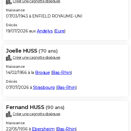
Créer une cagnotte obsèques
City break
Voyage de noces
Climat
Destinations
Voyage nature
Forum
+
PHOTO
Naissance
07/03/1943 à ENFIELD ROYAUME-UNI
GUIDES D'ACHAT
Décès
19/07/2026 aux
Andelys
(
Eure
)
BONS PLANS
CARTE DE VOEUX
Joelle HUSS
(70 ans)
Carte Bonne année
Carte Pâques
Carte de Noël
Carte Saint-Valentin
Carte d'anniversaire
DICTIONNAIRE
Créer une cagnotte obsèques
Biographies
Expressions
Dictionnaire
Citations
Proverbes
PROGRAMME TV
Naissance
14/02/1956 à la
Broque
(
Bas-Rhin
)
COPAINS D'AVANT
Décès
07/07/2026 à
Strasbourg
(
Bas-Rhin
)
Se connecter
Collèges
Universités
Service militaire
S'inscrire
Lycées
Primaires
Entreprises
Avis de recherche
AVIS DE DÉCÈS
FORUM
Fernand HUSS
(90 ans)
Lifestyle
Sport
Television
Cinema
Bricolage
Culture
Auto
Voyage
Créer une cagnotte obsèques
Naissance
22/05/1936 à
Ebersheim
(
Bas-Rhin
)