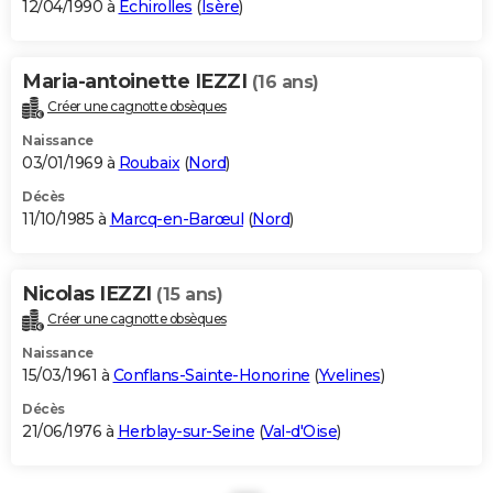
12/04/1990 à
Échirolles
(
Isère
)
Maria-antoinette IEZZI
(16 ans)
Créer une cagnotte obsèques
Naissance
03/01/1969 à
Roubaix
(
Nord
)
Décès
11/10/1985 à
Marcq-en-Barœul
(
Nord
)
Nicolas IEZZI
(15 ans)
Créer une cagnotte obsèques
Naissance
15/03/1961 à
Conflans-Sainte-Honorine
(
Yvelines
)
Décès
21/06/1976 à
Herblay-sur-Seine
(
Val-d'Oise
)