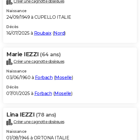
Créer une cagnotte obsèques
City break
Voyage de noces
Climat
Destinations
Voyage nature
Forum
+
PHOTO
Naissance
24/09/1949 à CUPELLO ITALIE
GUIDES D'ACHAT
Décès
16/07/2025 à
Roubaix
(
Nord
)
BONS PLANS
CARTE DE VOEUX
Marie IEZZI
(64 ans)
Carte Bonne année
Carte Pâques
Carte de Noël
Carte Saint-Valentin
Carte d'anniversaire
DICTIONNAIRE
Créer une cagnotte obsèques
Biographies
Expressions
Dictionnaire
Citations
Proverbes
PROGRAMME TV
Naissance
03/06/1960 à
Forbach
(
Moselle
)
COPAINS D'AVANT
Décès
07/01/2025 à
Forbach
(
Moselle
)
Se connecter
Collèges
Universités
Service militaire
S'inscrire
Lycées
Primaires
Entreprises
Avis de recherche
AVIS DE DÉCÈS
FORUM
Lina IEZZI
(78 ans)
Lifestyle
Sport
Television
Cinema
Bricolage
Culture
Auto
Voyage
Créer une cagnotte obsèques
Naissance
01/08/1946 à ORTONA ITALIE