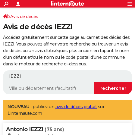
ACTUALITÉS
Connexion
S'inscrire
Avis de décès
Rechercher
Société
Education
Villes
Politique
Faits Divers
Monde
+
SPORT
Avis de décès IEZZI
Football
Cyclisme
Forum
Coupe du monde 2026
Tennis
Rugby
CULTURE
Accédez gratuitement sur cette page au carnet des décès des
TNT
Cinéma
Musique
Programme TV
Streaming
Sorties cinéma
+
IEZZI. Vous pouvez affiner votre recherche ou trouver un avis
FINANCE
de décès ou un avis d'obsèques plus ancien en tapant le nom
Impôts
Immobilier
Banque
Crédit
Retraite
Epargne
Risques naturels par ville
Assurance
AUTO
d'un défunt et/ou le nom ou le code postal d'une commune
dans le moteur de recherche ci-dessous.
Réserver un essai
Berlines
Forum auto
Essais
Citadines
SUV
+
HIGH-TECH
Meilleur smartphone
Ordinateurs
Guide high-tech
Mobiles
Internet
Jeux vidéo
+
BRICOLAGE
Aménagement intérieur
Cuisine
Jardinage
+
Forum
Extérieur
Salle de bains
Rangement
WEEK-END
Escapades
Expositions
Week-end nature
Guides de France
Patrimoine
Musées
+
LIFESTYLE
NOUVEAU :
publiez un
avis de décès gratuit
sur
Linternaute.com
Bien-être
Mode
+
Art de vivre
Loisirs
Modes de vie
SANTE
Antonio IEZZI
Guide de la santé
Médicaments
+
Alimentation
Maladies
Sommeil
(75 ans)
VOYAGE