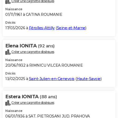
Créer une cagnotte obsèques
City break
Voyage de noces
Climat
Destinations
Voyage nature
Forum
+
PHOTO
Naissance
01/11/1961 à CATINA ROUMANIE
GUIDES D'ACHAT
Décès
17/03/2026 à
Férolles-Attilly
(
Seine-et-Marne
)
BONS PLANS
CARTE DE VOEUX
Elena IONITA
(92 ans)
Carte Bonne année
Carte Pâques
Carte de Noël
Carte Saint-Valentin
Carte d'anniversaire
DICTIONNAIRE
Créer une cagnotte obsèques
Biographies
Expressions
Dictionnaire
Citations
Proverbes
PROGRAMME TV
Naissance
20/06/1932 à RIMNICU VILCEA ROUMANIE
COPAINS D'AVANT
Décès
13/02/2025 à
Saint-Julien-en-Genevois
(
Haute-Savoie
)
Se connecter
Collèges
Universités
Service militaire
S'inscrire
Lycées
Primaires
Entreprises
Avis de recherche
AVIS DE DÉCÈS
FORUM
Estera IONITA
(88 ans)
Lifestyle
Sport
Television
Cinema
Bricolage
Culture
Auto
Voyage
Créer une cagnotte obsèques
Naissance
06/01/1936 à SAT. PIETROSANI JUD. PRAHOVA