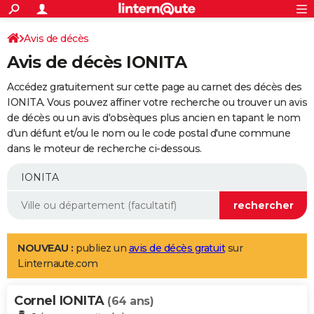
ACTUALITÉS
Connexion
S'inscrire
Avis de décès
Rechercher
Société
Education
Villes
Politique
Faits Divers
Monde
+
SPORT
Avis de décès IONITA
Football
Cyclisme
Forum
Coupe du monde 2026
Tennis
Rugby
CULTURE
Accédez gratuitement sur cette page au carnet des décès des
TNT
Cinéma
Musique
Programme TV
Streaming
Sorties cinéma
+
IONITA. Vous pouvez affiner votre recherche ou trouver un avis
FINANCE
de décès ou un avis d'obsèques plus ancien en tapant le nom
Impôts
Immobilier
Banque
Crédit
Retraite
Epargne
Risques naturels par ville
Assurance
AUTO
d'un défunt et/ou le nom ou le code postal d'une commune
dans le moteur de recherche ci-dessous.
Réserver un essai
Berlines
Forum auto
Essais
Citadines
SUV
+
HIGH-TECH
Meilleur smartphone
Ordinateurs
Guide high-tech
Mobiles
Internet
Jeux vidéo
+
BRICOLAGE
Aménagement intérieur
Cuisine
Jardinage
+
Forum
Extérieur
Salle de bains
Rangement
WEEK-END
Escapades
Expositions
Week-end nature
Guides de France
Patrimoine
Musées
+
LIFESTYLE
NOUVEAU :
publiez un
avis de décès gratuit
sur
Linternaute.com
Bien-être
Mode
+
Art de vivre
Loisirs
Modes de vie
SANTE
Cornel IONITA
Guide de la santé
Médicaments
+
Alimentation
Maladies
Sommeil
(64 ans)
VOYAGE