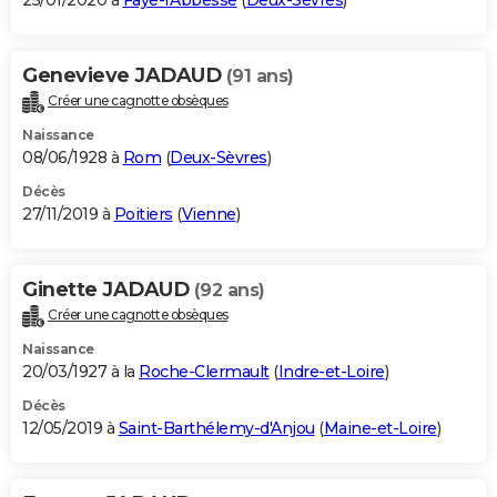
25/01/2020 à
Faye-l'Abbesse
(
Deux-Sèvres
)
Genevieve JADAUD
(91 ans)
Créer une cagnotte obsèques
Naissance
08/06/1928 à
Rom
(
Deux-Sèvres
)
Décès
27/11/2019 à
Poitiers
(
Vienne
)
Ginette JADAUD
(92 ans)
Créer une cagnotte obsèques
Naissance
20/03/1927 à la
Roche-Clermault
(
Indre-et-Loire
)
Décès
12/05/2019 à
Saint-Barthélemy-d'Anjou
(
Maine-et-Loire
)