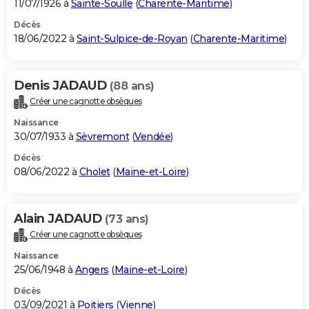
11/07/1926 à
Sainte-Soulle
(
Charente-Maritime
)
Décès
18/06/2022 à
Saint-Sulpice-de-Royan
(
Charente-Maritime
)
Denis JADAUD
(88 ans)
Créer une cagnotte obsèques
Naissance
30/07/1933 à
Sèvremont
(
Vendée
)
Décès
08/06/2022 à
Cholet
(
Maine-et-Loire
)
Alain JADAUD
(73 ans)
Créer une cagnotte obsèques
Naissance
25/06/1948 à
Angers
(
Maine-et-Loire
)
Décès
03/09/2021 à
Poitiers
(
Vienne
)