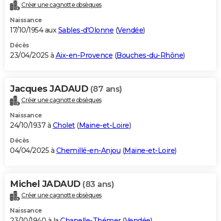
Créer une cagnotte obsèques
Naissance
17/10/1954 aux
Sables-d'Olonne
(
Vendée
)
Décès
23/04/2025 à
Aix-en-Provence
(
Bouches-du-Rhône
)
Jacques JADAUD
(87 ans)
Créer une cagnotte obsèques
Naissance
24/10/1937 à
Cholet
(
Maine-et-Loire
)
Décès
04/04/2025 à
Chemillé-en-Anjou
(
Maine-et-Loire
)
Michel JADAUD
(83 ans)
Créer une cagnotte obsèques
Naissance
23/10/1940 à la
Chapelle-Thémer
(
Vendée
)