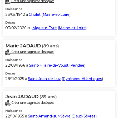
Créer une cagnotte obsèques
City break
Voyage de noces
Climat
Destinations
Voyage nature
Forum
+
PHOTO
Naissance
23/05/1942 à
Cholet
(
Maine-et-Loire
)
GUIDES D'ACHAT
Décès
03/02/2026 au
May-sur-Èvre
(
Maine-et-Loire
)
BONS PLANS
CARTE DE VOEUX
Marie JADAUD
(89 ans)
Carte Bonne année
Carte Pâques
Carte de Noël
Carte Saint-Valentin
Carte d'anniversaire
DICTIONNAIRE
Créer une cagnotte obsèques
Biographies
Expressions
Dictionnaire
Citations
Proverbes
PROGRAMME TV
Naissance
22/08/1936 à
Saint-Hilaire-de-Voust
(
Vendée
)
COPAINS D'AVANT
Décès
28/11/2025 à
Saint-Jean-de-Luz
(
Pyrénées-Atlantiques
)
Se connecter
Collèges
Universités
Service militaire
S'inscrire
Lycées
Primaires
Entreprises
Avis de recherche
AVIS DE DÉCÈS
FORUM
Jean JADAUD
(89 ans)
Lifestyle
Sport
Television
Cinema
Bricolage
Culture
Auto
Voyage
Créer une cagnotte obsèques
Naissance
22/10/1935 à
Saint-Amand-sur-Sèvre
(
Deux-Sèvres
)