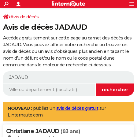
ACTUALITÉS
Connexion
S'inscrire
Avis de décès
Rechercher
Société
Education
Villes
Politique
Faits Divers
Monde
+
SPORT
Avis de décès JADAUD
Football
Cyclisme
Forum
Coupe du monde 2026
Tennis
Rugby
CULTURE
Accédez gratuitement sur cette page au carnet des décès des
TNT
Cinéma
Musique
Programme TV
Streaming
Sorties cinéma
+
JADAUD. Vous pouvez affiner votre recherche ou trouver un
FINANCE
avis de décès ou un avis d'obsèques plus ancien en tapant le
Impôts
Immobilier
Banque
Crédit
Retraite
Epargne
Risques naturels par ville
Assurance
AUTO
nom d'un défunt et/ou le nom ou le code postal d'une
commune dans le moteur de recherche ci-dessous.
Réserver un essai
Berlines
Forum auto
Essais
Citadines
SUV
+
HIGH-TECH
Meilleur smartphone
Ordinateurs
Guide high-tech
Mobiles
Internet
Jeux vidéo
+
BRICOLAGE
Aménagement intérieur
Cuisine
Jardinage
+
Forum
Extérieur
Salle de bains
Rangement
WEEK-END
Escapades
Expositions
Week-end nature
Guides de France
Patrimoine
Musées
+
LIFESTYLE
NOUVEAU :
publiez un
avis de décès gratuit
sur
Linternaute.com
Bien-être
Mode
+
Art de vivre
Loisirs
Modes de vie
SANTE
Christiane JADAUD
Guide de la santé
Médicaments
+
Alimentation
Maladies
Sommeil
(83 ans)
VOYAGE