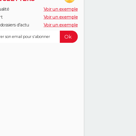
alité
Voir un exemple
rt
Voir un exemple
dossiers d'actu
Voir un exemple