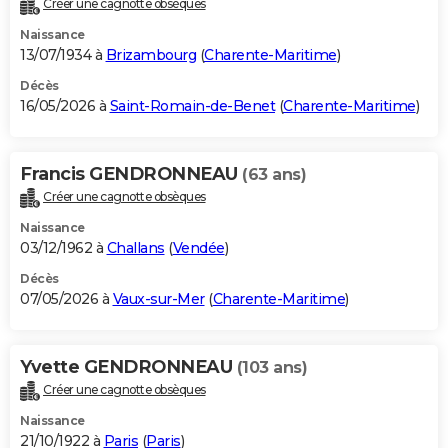
Créer une cagnotte obsèques
City break
Voyage de noces
Climat
Destinations
Voyage nature
Forum
+
PHOTO
Naissance
13/07/1934 à
Brizambourg
(
Charente-Maritime
)
GUIDES D'ACHAT
Décès
16/05/2026 à
Saint-Romain-de-Benet
(
Charente-Maritime
)
BONS PLANS
CARTE DE VOEUX
Francis GENDRONNEAU
(63 ans)
Carte Bonne année
Carte Pâques
Carte de Noël
Carte Saint-Valentin
Carte d'anniversaire
DICTIONNAIRE
Créer une cagnotte obsèques
Biographies
Expressions
Dictionnaire
Citations
Proverbes
PROGRAMME TV
Naissance
03/12/1962 à
Challans
(
Vendée
)
COPAINS D'AVANT
Décès
07/05/2026 à
Vaux-sur-Mer
(
Charente-Maritime
)
Se connecter
Collèges
Universités
Service militaire
S'inscrire
Lycées
Primaires
Entreprises
Avis de recherche
AVIS DE DÉCÈS
FORUM
Yvette GENDRONNEAU
(103 ans)
Lifestyle
Sport
Television
Cinema
Bricolage
Culture
Auto
Voyage
Créer une cagnotte obsèques
Naissance
21/10/1922 à
Paris
(
Paris
)