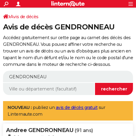
ACTUALITÉS
Connexion
S'inscrire
Avis de décès
Rechercher
Société
Education
Villes
Politique
Faits Divers
Monde
+
SPORT
Avis de décès GENDRONNEAU
Football
Cyclisme
Forum
Coupe du monde 2026
Tennis
Rugby
CULTURE
Accédez gratuitement sur cette page au carnet des décès des
TNT
Cinéma
Musique
Programme TV
Streaming
Sorties cinéma
+
GENDRONNEAU. Vous pouvez affiner votre recherche ou
FINANCE
trouver un avis de décès ou un avis d'obsèques plus ancien en
Impôts
Immobilier
Banque
Crédit
Retraite
Epargne
Risques naturels par ville
Assurance
AUTO
tapant le nom d'un défunt et/ou le nom ou le code postal d'une
commune dans le moteur de recherche ci-dessous.
Réserver un essai
Berlines
Forum auto
Essais
Citadines
SUV
+
HIGH-TECH
Meilleur smartphone
Ordinateurs
Guide high-tech
Mobiles
Internet
Jeux vidéo
+
BRICOLAGE
Aménagement intérieur
Cuisine
Jardinage
+
Forum
Extérieur
Salle de bains
Rangement
WEEK-END
Escapades
Expositions
Week-end nature
Guides de France
Patrimoine
Musées
+
LIFESTYLE
NOUVEAU :
publiez un
avis de décès gratuit
sur
Linternaute.com
Bien-être
Mode
+
Art de vivre
Loisirs
Modes de vie
SANTE
Andree GENDRONNEAU
Guide de la santé
Médicaments
+
Alimentation
Maladies
Sommeil
(91 ans)
VOYAGE