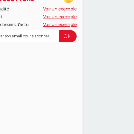
alité
Voir un exemple
rt
Voir un exemple
dossiers d'actu
Voir un exemple