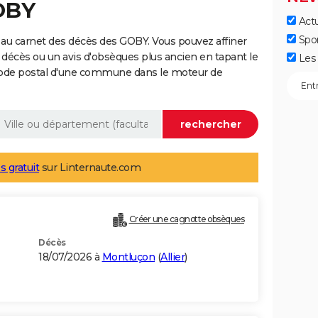
OBY
Actu
Spo
au carnet des décès des GOBY. Vous pouvez affiner
 décès ou un avis d'obsèques plus ancien en tapant le
Les 
code postal d'une commune dans le moteur de
s gratuit
sur Linternaute.com
Créer une cagnotte obsèques
Décès
18/07/2026 à
Montluçon
(
Allier
)