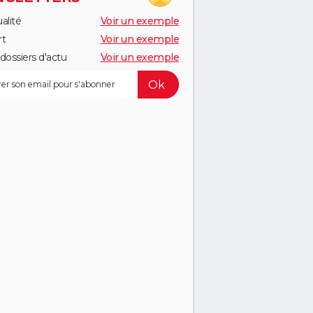
alité
Voir un exemple
rt
Voir un exemple
dossiers d'actu
Voir un exemple