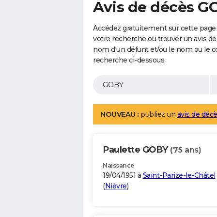
Avis de décès G
Accédez gratuitement sur cette page 
votre recherche ou trouver un avis de
nom d'un défunt et/ou le nom ou le 
recherche ci-dessous.
NOUVEAU :
publiez un
avis de décè
Paulette GOBY
(75 ans)
Naissance
19/04/1951 à
Saint-Parize-le-Châtel
(
Nièvre
)