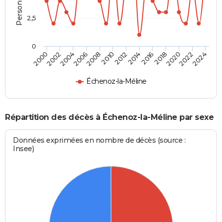
2,5
0
2010
2012
2014
2016
2018
2020
2022
2024
2000
2002
2004
2006
2008
Échenoz-la-Méline
Répartition des décès à Échenoz-la-Méline par sexe
Données exprimées en nombre de décès (source :
Insee)