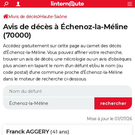
ACTUALITÉS
Connexion
S'inscrire
Avis de décès
Haute-Saône
Rechercher
Société
Education
Villes
Politique
Faits Divers
Monde
+
SPORT
Avis de décès à Échenoz-la-Méline
Football
Cyclisme
Forum
Coupe du monde 2026
Tennis
Rugby
CULTURE
(70000)
TNT
Cinéma
Musique
Programme TV
Streaming
Sorties cinéma
+
FINANCE
Accédez gratuitement sur cette page au carnet des décès
d'Échenoz-la-Méline. Vous pouvez affiner votre recherche,
Impôts
Immobilier
Banque
Crédit
Retraite
Epargne
Risques naturels par ville
Assurance
AUTO
trouver un avis de décès, une nécrologie ou un avis d'obsèques
plus ancien en tapant le nom d'un défunt et/ou le nom (ou
Réserver un essai
Berlines
Forum auto
Essais
Citadines
SUV
+
HIGH-TECH
code postal) d'une commune proche d'Échenoz-la-Méline
dans le moteur de recherche ci-dessous.
Meilleur smartphone
Ordinateurs
Guide high-tech
Mobiles
Internet
Jeux vidéo
+
BRICOLAGE
Aménagement intérieur
Cuisine
Jardinage
+
Forum
Extérieur
Salle de bains
Rangement
WEEK-END
Escapades
Expositions
Week-end nature
Guides de France
Patrimoine
Musées
+
LIFESTYLE
Bien-être
Mode
+
Art de vivre
Loisirs
Modes de vie
SANTE
Mise à jour le 01/07/26
Guide de la santé
Médicaments
+
Alimentation
Maladies
Sommeil
VOYAGE
Franck AGGERY
(41 ans)