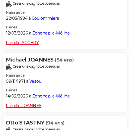
Créer une cagnotte obsèques
City break
Voyage de noces
Climat
Destinations
Voyage nature
Forum
+
PHOTO
Naissance
22/05/1984 à
Coulommiers
GUIDES D'ACHAT
Décès
BONS PLANS
12/03/2026 à
Échenoz-la-Méline
CARTE DE VOEUX
Famille AGGERY
Carte Bonne année
Carte Pâques
Carte de Noël
Carte Saint-Valentin
Carte d'anniversaire
DICTIONNAIRE
Michael JOANNES
(54 ans)
Biographies
Expressions
Dictionnaire
Citations
Proverbes
PROGRAMME TV
Créer une cagnotte obsèques
Naissance
COPAINS D'AVANT
09/11/1971 à
Vesoul
Se connecter
Collèges
Universités
Service militaire
S'inscrire
Lycées
Primaires
Entreprises
Avis de recherche
AVIS DE DÉCÈS
Décès
14/02/2026 à
Échenoz-la-Méline
FORUM
Famille JOANNES
Lifestyle
Sport
Television
Cinema
Bricolage
Culture
Auto
Voyage
Otto STASTNY
(94 ans)
Créer une cagnotte obsèques