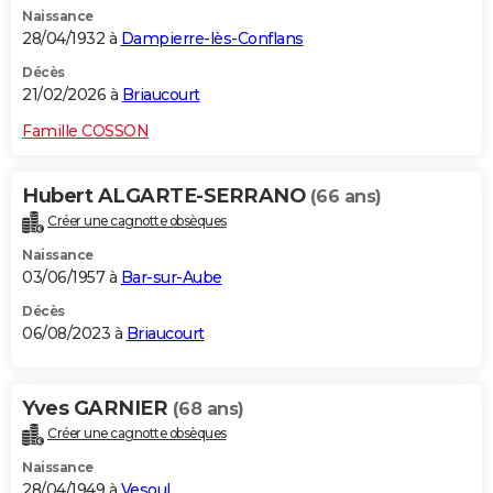
Naissance
City break
Voyage de noces
Climat
Destinations
Voyage nature
Forum
+
PHOTO
28/04/1932 à
Dampierre-lès-Conflans
GUIDES D'ACHAT
Décès
21/02/2026 à
Briaucourt
BONS PLANS
Famille COSSON
CARTE DE VOEUX
Hubert ALGARTE-SERRANO
(66 ans)
Carte Bonne année
Carte Pâques
Carte de Noël
Carte Saint-Valentin
Carte d'anniversaire
DICTIONNAIRE
Créer une cagnotte obsèques
Biographies
Expressions
Dictionnaire
Citations
Proverbes
PROGRAMME TV
Naissance
03/06/1957 à
Bar-sur-Aube
COPAINS D'AVANT
Décès
06/08/2023 à
Briaucourt
Se connecter
Collèges
Universités
Service militaire
S'inscrire
Lycées
Primaires
Entreprises
Avis de recherche
AVIS DE DÉCÈS
FORUM
Yves GARNIER
(68 ans)
Lifestyle
Sport
Television
Cinema
Bricolage
Culture
Auto
Voyage
Créer une cagnotte obsèques
Naissance
28/04/1949 à
Vesoul