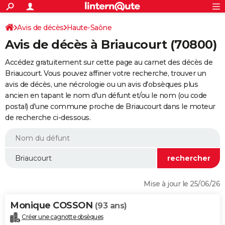
ACTUALITÉS
Connexion
S'inscrire
Avis de décès
Haute-Saône
Rechercher
Société
Education
Villes
Politique
Faits Divers
Monde
+
SPORT
Avis de décès à Briaucourt (70800)
Football
Cyclisme
Forum
Coupe du monde 2026
Tennis
Rugby
CULTURE
Accédez gratuitement sur cette page au carnet des décès de
TNT
Cinéma
Musique
Programme TV
Streaming
Sorties cinéma
+
Briaucourt. Vous pouvez affiner votre recherche, trouver un
FINANCE
avis de décès, une nécrologie ou un avis d'obsèques plus
Impôts
Immobilier
Banque
Crédit
Retraite
Epargne
Risques naturels par ville
Assurance
AUTO
ancien en tapant le nom d'un défunt et/ou le nom (ou code
postal) d'une commune proche de Briaucourt dans le moteur
Réserver un essai
Berlines
Forum auto
Essais
Citadines
SUV
+
HIGH-TECH
de recherche ci-dessous.
Meilleur smartphone
Ordinateurs
Guide high-tech
Mobiles
Internet
Jeux vidéo
+
BRICOLAGE
Aménagement intérieur
Cuisine
Jardinage
+
Forum
Extérieur
Salle de bains
Rangement
WEEK-END
Escapades
Expositions
Week-end nature
Guides de France
Patrimoine
Musées
+
LIFESTYLE
Mise à jour le 25/06/26
Bien-être
Mode
+
Art de vivre
Loisirs
Modes de vie
SANTE
Monique COSSON
(93 ans)
Guide de la santé
Médicaments
+
Alimentation
Maladies
Sommeil
VOYAGE
Créer une cagnotte obsèques