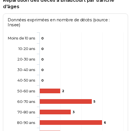
Répartition des décès à Briaucourt par tranche
d'âges
Données exprimées en nombre de décès (source :
Insee)
Moins de 10 ans
0
10-20 ans
0
20-30 ans
0
30-40 ans
0
40-50 ans
0
50-60 ans
2
60-70 ans
5
70-80 ans
3
80-90 ans
6