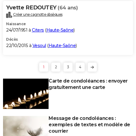
Yvette REDOUTEY
(64 ans)
Créer une cagnotte obsèques
Naissance
24/07/1951 à
Citers
(
Haute-Saône
)
Décès
22/10/2015 à
Vesoul
(
Haute-Saône
)
1
2
3
4
Carte de condoléances : envoyer
gratuitement une carte
Message de condoléances :
exemples de textes et modèle de
courrier