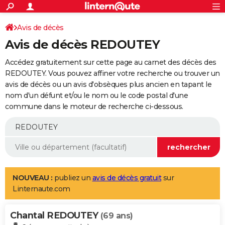
ACTUALITÉS
Connexion
S'inscrire
Avis de décès
Rechercher
Société
Education
Villes
Politique
Faits Divers
Monde
+
SPORT
Avis de décès REDOUTEY
Football
Cyclisme
Forum
Coupe du monde 2026
Tennis
Rugby
CULTURE
Accédez gratuitement sur cette page au carnet des décès des
TNT
Cinéma
Musique
Programme TV
Streaming
Sorties cinéma
+
REDOUTEY. Vous pouvez affiner votre recherche ou trouver un
FINANCE
avis de décès ou un avis d'obsèques plus ancien en tapant le
Impôts
Immobilier
Banque
Crédit
Retraite
Epargne
Risques naturels par ville
Assurance
AUTO
nom d'un défunt et/ou le nom ou le code postal d'une
commune dans le moteur de recherche ci-dessous.
Réserver un essai
Berlines
Forum auto
Essais
Citadines
SUV
+
HIGH-TECH
Meilleur smartphone
Ordinateurs
Guide high-tech
Mobiles
Internet
Jeux vidéo
+
BRICOLAGE
Aménagement intérieur
Cuisine
Jardinage
+
Forum
Extérieur
Salle de bains
Rangement
WEEK-END
Escapades
Expositions
Week-end nature
Guides de France
Patrimoine
Musées
+
LIFESTYLE
NOUVEAU :
publiez un
avis de décès gratuit
sur
Linternaute.com
Bien-être
Mode
+
Art de vivre
Loisirs
Modes de vie
SANTE
Chantal REDOUTEY
Guide de la santé
Médicaments
+
Alimentation
Maladies
Sommeil
(69 ans)
VOYAGE