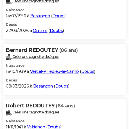
Créer une cagnotte obsèques
City break
Voyage de noces
Climat
Destinations
Voyage nature
Forum
+
PHOTO
Naissance
14/07/1956 à
Besançon
(
Doubs
)
GUIDES D'ACHAT
Décès
22/03/2026 à
Ornans
(
Doubs
)
BONS PLANS
CARTE DE VOEUX
Bernard REDOUTEY
(86 ans)
Carte Bonne année
Carte Pâques
Carte de Noël
Carte Saint-Valentin
Carte d'anniversaire
DICTIONNAIRE
Créer une cagnotte obsèques
Biographies
Expressions
Dictionnaire
Citations
Proverbes
PROGRAMME TV
Naissance
16/10/1939 à
Vercel-Villedieu-le-Camp
(
Doubs
)
COPAINS D'AVANT
Décès
08/03/2026 à
Besançon
(
Doubs
)
Se connecter
Collèges
Universités
Service militaire
S'inscrire
Lycées
Primaires
Entreprises
Avis de recherche
AVIS DE DÉCÈS
FORUM
Robert REDOUTEY
(84 ans)
Lifestyle
Sport
Television
Cinema
Bricolage
Culture
Auto
Voyage
Créer une cagnotte obsèques
Naissance
11/11/1941 à
Valdahon
(
Doubs
)