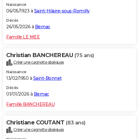
Naissance
City break
Voyage de noces
Climat
Destinations
Voyage nature
Forum
+
PHOTO
06/05/1923 à
Saint-Hilaire-sous-Romilly
GUIDES D'ACHAT
Décès
26/05/2026 à
Bernac
BONS PLANS
Famille LE MEE
CARTE DE VOEUX
Christian BANCHEREAU
(75 ans)
Carte Bonne année
Carte Pâques
Carte de Noël
Carte Saint-Valentin
Carte d'anniversaire
DICTIONNAIRE
Créer une cagnotte obsèques
Biographies
Expressions
Dictionnaire
Citations
Proverbes
PROGRAMME TV
Naissance
13/02/1950 à
Saint-Bonnet
COPAINS D'AVANT
Décès
01/01/2026 à
Bernac
Se connecter
Collèges
Universités
Service militaire
S'inscrire
Lycées
Primaires
Entreprises
Avis de recherche
AVIS DE DÉCÈS
Famille BANCHEREAU
FORUM
Lifestyle
Sport
Television
Cinema
Bricolage
Culture
Auto
Voyage
Christiane COUTANT
(83 ans)
Créer une cagnotte obsèques