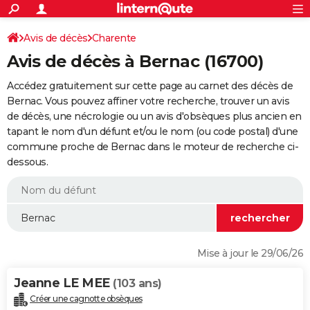
ACTUALITÉS
Connexion
S'inscrire
Avis de décès
Charente
Rechercher
Société
Education
Villes
Politique
Faits Divers
Monde
+
SPORT
Avis de décès à Bernac (16700)
Football
Cyclisme
Forum
Coupe du monde 2026
Tennis
Rugby
CULTURE
Accédez gratuitement sur cette page au carnet des décès de
TNT
Cinéma
Musique
Programme TV
Streaming
Sorties cinéma
+
Bernac. Vous pouvez affiner votre recherche, trouver un avis
FINANCE
de décès, une nécrologie ou un avis d'obsèques plus ancien en
Impôts
Immobilier
Banque
Crédit
Retraite
Epargne
Risques naturels par ville
Assurance
AUTO
tapant le nom d'un défunt et/ou le nom (ou code postal) d'une
commune proche de Bernac dans le moteur de recherche ci-
Réserver un essai
Berlines
Forum auto
Essais
Citadines
SUV
+
HIGH-TECH
dessous.
Meilleur smartphone
Ordinateurs
Guide high-tech
Mobiles
Internet
Jeux vidéo
+
BRICOLAGE
Aménagement intérieur
Cuisine
Jardinage
+
Forum
Extérieur
Salle de bains
Rangement
WEEK-END
Escapades
Expositions
Week-end nature
Guides de France
Patrimoine
Musées
+
LIFESTYLE
Mise à jour le 29/06/26
Bien-être
Mode
+
Art de vivre
Loisirs
Modes de vie
SANTE
Jeanne LE MEE
(103 ans)
Guide de la santé
Médicaments
+
Alimentation
Maladies
Sommeil
VOYAGE
Créer une cagnotte obsèques