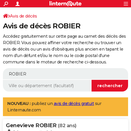
ACTUALITÉS
Connexion
S'inscrire
Avis de décès
Rechercher
Société
Education
Villes
Politique
Faits Divers
Monde
+
SPORT
Avis de décès ROBIER
Football
Cyclisme
Forum
Coupe du monde 2026
Tennis
Rugby
CULTURE
Accédez gratuitement sur cette page au carnet des décès des
TNT
Cinéma
Musique
Programme TV
Streaming
Sorties cinéma
+
ROBIER. Vous pouvez affiner votre recherche ou trouver un
FINANCE
avis de décès ou un avis d'obsèques plus ancien en tapant le
Impôts
Immobilier
Banque
Crédit
Retraite
Epargne
Risques naturels par ville
Assurance
AUTO
nom d'un défunt et/ou le nom ou le code postal d'une
commune dans le moteur de recherche ci-dessous.
Réserver un essai
Berlines
Forum auto
Essais
Citadines
SUV
+
HIGH-TECH
Meilleur smartphone
Ordinateurs
Guide high-tech
Mobiles
Internet
Jeux vidéo
+
BRICOLAGE
Aménagement intérieur
Cuisine
Jardinage
+
Forum
Extérieur
Salle de bains
Rangement
WEEK-END
Escapades
Expositions
Week-end nature
Guides de France
Patrimoine
Musées
+
LIFESTYLE
NOUVEAU :
publiez un
avis de décès gratuit
sur
Linternaute.com
Bien-être
Mode
+
Art de vivre
Loisirs
Modes de vie
SANTE
Genevieve ROBIER
Guide de la santé
Médicaments
+
Alimentation
Maladies
Sommeil
(82 ans)
VOYAGE