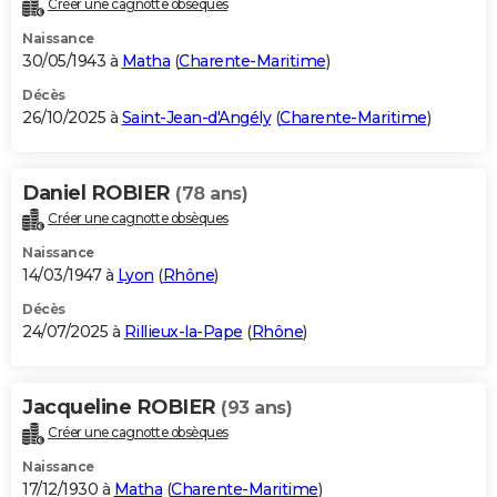
Créer une cagnotte obsèques
City break
Voyage de noces
Climat
Destinations
Voyage nature
Forum
+
PHOTO
Naissance
30/05/1943 à
Matha
(
Charente-Maritime
)
GUIDES D'ACHAT
Décès
26/10/2025 à
Saint-Jean-d'Angély
(
Charente-Maritime
)
BONS PLANS
CARTE DE VOEUX
Daniel ROBIER
(78 ans)
Carte Bonne année
Carte Pâques
Carte de Noël
Carte Saint-Valentin
Carte d'anniversaire
DICTIONNAIRE
Créer une cagnotte obsèques
Biographies
Expressions
Dictionnaire
Citations
Proverbes
PROGRAMME TV
Naissance
14/03/1947 à
Lyon
(
Rhône
)
COPAINS D'AVANT
Décès
24/07/2025 à
Rillieux-la-Pape
(
Rhône
)
Se connecter
Collèges
Universités
Service militaire
S'inscrire
Lycées
Primaires
Entreprises
Avis de recherche
AVIS DE DÉCÈS
FORUM
Jacqueline ROBIER
(93 ans)
Lifestyle
Sport
Television
Cinema
Bricolage
Culture
Auto
Voyage
Créer une cagnotte obsèques
Naissance
17/12/1930 à
Matha
(
Charente-Maritime
)