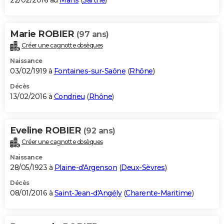
22/02/2016 au
Mans
(
Sarthe
)
Marie ROBIER
(97 ans)
Créer une cagnotte obsèques
Naissance
03/02/1919 à
Fontaines-sur-Saône
(
Rhône
)
Décès
13/02/2016 à
Condrieu
(
Rhône
)
Eveline ROBIER
(92 ans)
Créer une cagnotte obsèques
Naissance
28/05/1923 à
Plaine-d'Argenson
(
Deux-Sèvres
)
Décès
08/01/2016 à
Saint-Jean-d'Angély
(
Charente-Maritime
)