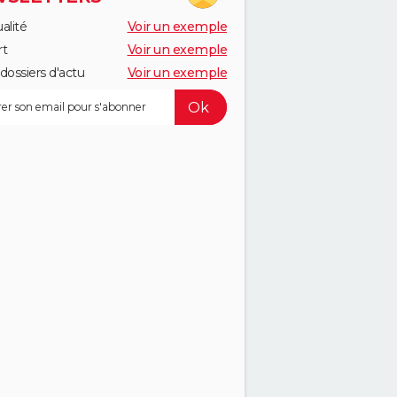
alité
Voir un exemple
rt
Voir un exemple
dossiers d'actu
Voir un exemple