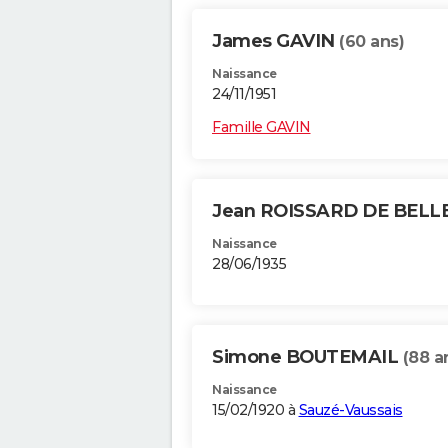
James GAVIN
(60 ans)
Naissance
24/11/1951
Famille GAVIN
Jean ROISSARD DE BELL
Naissance
28/06/1935
Simone BOUTEMAIL
(88 a
Naissance
15/02/1920 à
Sauzé-Vaussais