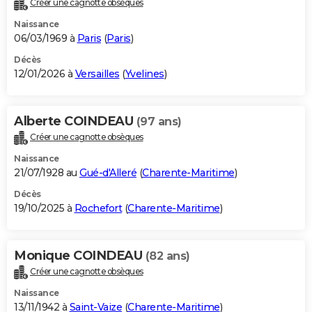
Créer une cagnotte obsèques
City break
Voyage de noces
Climat
Destinations
Voyage nature
Forum
+
PHOTO
Naissance
06/03/1969 à
Paris
(
Paris
)
GUIDES D'ACHAT
Décès
12/01/2026 à
Versailles
(
Yvelines
)
BONS PLANS
CARTE DE VOEUX
Alberte COINDEAU
(97 ans)
Carte Bonne année
Carte Pâques
Carte de Noël
Carte Saint-Valentin
Carte d'anniversaire
DICTIONNAIRE
Créer une cagnotte obsèques
Biographies
Expressions
Dictionnaire
Citations
Proverbes
PROGRAMME TV
Naissance
21/07/1928 au
Gué-d'Alleré
(
Charente-Maritime
)
COPAINS D'AVANT
Décès
19/10/2025 à
Rochefort
(
Charente-Maritime
)
Se connecter
Collèges
Universités
Service militaire
S'inscrire
Lycées
Primaires
Entreprises
Avis de recherche
AVIS DE DÉCÈS
FORUM
Monique COINDEAU
(82 ans)
Lifestyle
Sport
Television
Cinema
Bricolage
Culture
Auto
Voyage
Créer une cagnotte obsèques
Naissance
13/11/1942 à
Saint-Vaize
(
Charente-Maritime
)