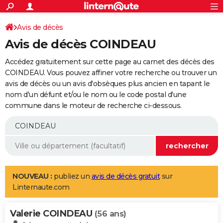
ACTUALITÉS
Connexion
S'inscrire
Avis de décès
Rechercher
Société
Education
Villes
Politique
Faits Divers
Monde
+
SPORT
Avis de décès COINDEAU
Football
Cyclisme
Forum
Coupe du monde 2026
Tennis
Rugby
CULTURE
Accédez gratuitement sur cette page au carnet des décès des
TNT
Cinéma
Musique
Programme TV
Streaming
Sorties cinéma
+
COINDEAU. Vous pouvez affiner votre recherche ou trouver un
FINANCE
avis de décès ou un avis d'obsèques plus ancien en tapant le
Impôts
Immobilier
Banque
Crédit
Retraite
Epargne
Risques naturels par ville
Assurance
AUTO
nom d'un défunt et/ou le nom ou le code postal d'une
commune dans le moteur de recherche ci-dessous.
Réserver un essai
Berlines
Forum auto
Essais
Citadines
SUV
+
HIGH-TECH
Meilleur smartphone
Ordinateurs
Guide high-tech
Mobiles
Internet
Jeux vidéo
+
BRICOLAGE
Aménagement intérieur
Cuisine
Jardinage
+
Forum
Extérieur
Salle de bains
Rangement
WEEK-END
Escapades
Expositions
Week-end nature
Guides de France
Patrimoine
Musées
+
LIFESTYLE
NOUVEAU :
publiez un
avis de décès gratuit
sur
Linternaute.com
Bien-être
Mode
+
Art de vivre
Loisirs
Modes de vie
SANTE
Valerie COINDEAU
Guide de la santé
Médicaments
+
Alimentation
Maladies
Sommeil
(56 ans)
VOYAGE