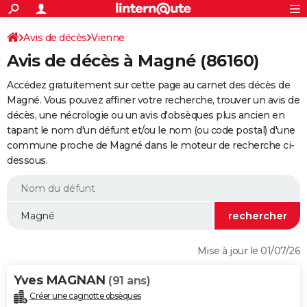
ACTUALITÉS
Connexion
S'inscrire
Avis de décès
Vienne
Rechercher
Société
Education
Villes
Politique
Faits Divers
Monde
+
SPORT
Avis de décès à Magné (86160)
Football
Cyclisme
Forum
Coupe du monde 2026
Tennis
Rugby
CULTURE
Accédez gratuitement sur cette page au carnet des décès de
TNT
Cinéma
Musique
Programme TV
Streaming
Sorties cinéma
+
Magné. Vous pouvez affiner votre recherche, trouver un avis de
FINANCE
décès, une nécrologie ou un avis d'obsèques plus ancien en
Impôts
Immobilier
Banque
Crédit
Retraite
Epargne
Risques naturels par ville
Assurance
AUTO
tapant le nom d'un défunt et/ou le nom (ou code postal) d'une
commune proche de Magné dans le moteur de recherche ci-
Réserver un essai
Berlines
Forum auto
Essais
Citadines
SUV
+
HIGH-TECH
dessous.
Meilleur smartphone
Ordinateurs
Guide high-tech
Mobiles
Internet
Jeux vidéo
+
BRICOLAGE
Aménagement intérieur
Cuisine
Jardinage
+
Forum
Extérieur
Salle de bains
Rangement
WEEK-END
Escapades
Expositions
Week-end nature
Guides de France
Patrimoine
Musées
+
LIFESTYLE
Mise à jour le 01/07/26
Bien-être
Mode
+
Art de vivre
Loisirs
Modes de vie
SANTE
Yves MAGNAN
(91 ans)
Guide de la santé
Médicaments
+
Alimentation
Maladies
Sommeil
VOYAGE
Créer une cagnotte obsèques