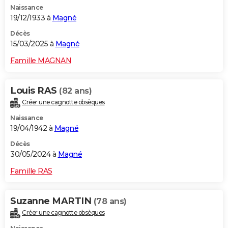
Naissance
City break
Voyage de noces
Climat
Destinations
Voyage nature
Forum
+
PHOTO
19/12/1933 à
Magné
GUIDES D'ACHAT
Décès
15/03/2025 à
Magné
BONS PLANS
Famille MAGNAN
CARTE DE VOEUX
Louis RAS
(82 ans)
Carte Bonne année
Carte Pâques
Carte de Noël
Carte Saint-Valentin
Carte d'anniversaire
DICTIONNAIRE
Créer une cagnotte obsèques
Biographies
Expressions
Dictionnaire
Citations
Proverbes
PROGRAMME TV
Naissance
19/04/1942 à
Magné
COPAINS D'AVANT
Décès
30/05/2024 à
Magné
Se connecter
Collèges
Universités
Service militaire
S'inscrire
Lycées
Primaires
Entreprises
Avis de recherche
AVIS DE DÉCÈS
Famille RAS
FORUM
Lifestyle
Sport
Television
Cinema
Bricolage
Culture
Auto
Voyage
Suzanne MARTIN
(78 ans)
Créer une cagnotte obsèques