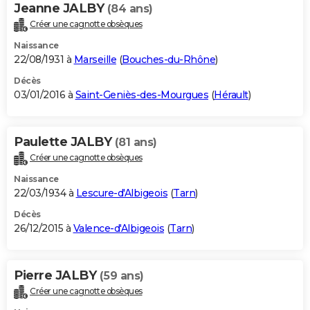
Jeanne JALBY
(84 ans)
Créer une cagnotte obsèques
Naissance
22/08/1931 à
Marseille
(
Bouches-du-Rhône
)
Décès
03/01/2016 à
Saint-Geniès-des-Mourgues
(
Hérault
)
Paulette JALBY
(81 ans)
Créer une cagnotte obsèques
Naissance
22/03/1934 à
Lescure-d'Albigeois
(
Tarn
)
Décès
26/12/2015 à
Valence-d'Albigeois
(
Tarn
)
Pierre JALBY
(59 ans)
Créer une cagnotte obsèques