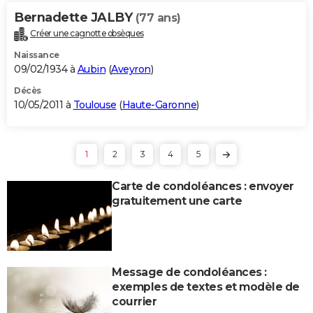
Bernadette JALBY
(77 ans)
Créer une cagnotte obsèques
Naissance
09/02/1934 à
Aubin
(
Aveyron
)
Décès
10/05/2011 à
Toulouse
(
Haute-Garonne
)
1
2
3
4
5
Carte de condoléances : envoyer
gratuitement une carte
Message de condoléances :
exemples de textes et modèle de
courrier