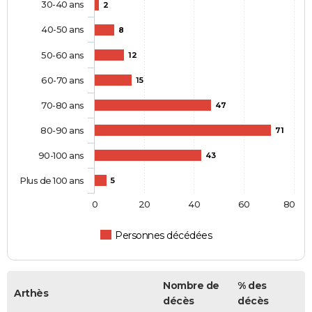
30-40 ans
2
40-50 ans
8
50-60 ans
12
60-70 ans
15
70-80 ans
47
80-90 ans
71
90-100 ans
43
Plus de 100 ans
5
0
20
40
60
80
Personnes décédées
Nombre de
% des
Arthès
décès
décès