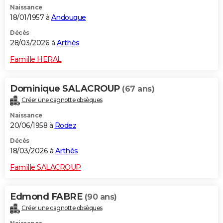
Naissance
City break
Voyage de noces
Climat
Destinations
Voyage nature
Forum
+
PHOTO
18/01/1957 à
Andouque
GUIDES D'ACHAT
Décès
28/03/2026 à
Arthès
BONS PLANS
Famille HERAL
CARTE DE VOEUX
Dominique SALACROUP
(67 ans)
Carte Bonne année
Carte Pâques
Carte de Noël
Carte Saint-Valentin
Carte d'anniversaire
DICTIONNAIRE
Créer une cagnotte obsèques
Biographies
Expressions
Dictionnaire
Citations
Proverbes
PROGRAMME TV
Naissance
20/06/1958 à
Rodez
COPAINS D'AVANT
Décès
18/03/2026 à
Arthès
Se connecter
Collèges
Universités
Service militaire
S'inscrire
Lycées
Primaires
Entreprises
Avis de recherche
AVIS DE DÉCÈS
Famille SALACROUP
FORUM
Lifestyle
Sport
Television
Cinema
Bricolage
Culture
Auto
Voyage
Edmond FABRE
(90 ans)
Créer une cagnotte obsèques