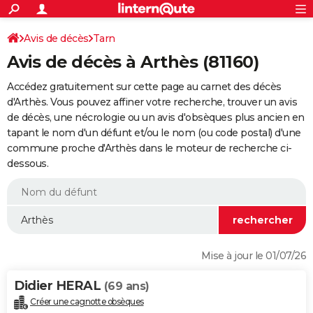
ACTUALITÉS
Connexion
S'inscrire
Avis de décès
Tarn
Rechercher
Société
Education
Villes
Politique
Faits Divers
Monde
+
SPORT
Avis de décès à Arthès (81160)
Football
Cyclisme
Forum
Coupe du monde 2026
Tennis
Rugby
CULTURE
Accédez gratuitement sur cette page au carnet des décès
TNT
Cinéma
Musique
Programme TV
Streaming
Sorties cinéma
+
d'Arthès. Vous pouvez affiner votre recherche, trouver un avis
FINANCE
de décès, une nécrologie ou un avis d'obsèques plus ancien en
Impôts
Immobilier
Banque
Crédit
Retraite
Epargne
Risques naturels par ville
Assurance
AUTO
tapant le nom d'un défunt et/ou le nom (ou code postal) d'une
commune proche d'Arthès dans le moteur de recherche ci-
Réserver un essai
Berlines
Forum auto
Essais
Citadines
SUV
+
HIGH-TECH
dessous.
Meilleur smartphone
Ordinateurs
Guide high-tech
Mobiles
Internet
Jeux vidéo
+
BRICOLAGE
Aménagement intérieur
Cuisine
Jardinage
+
Forum
Extérieur
Salle de bains
Rangement
WEEK-END
Escapades
Expositions
Week-end nature
Guides de France
Patrimoine
Musées
+
LIFESTYLE
Mise à jour le 01/07/26
Bien-être
Mode
+
Art de vivre
Loisirs
Modes de vie
SANTE
Didier HERAL
(69 ans)
Guide de la santé
Médicaments
+
Alimentation
Maladies
Sommeil
VOYAGE
Créer une cagnotte obsèques