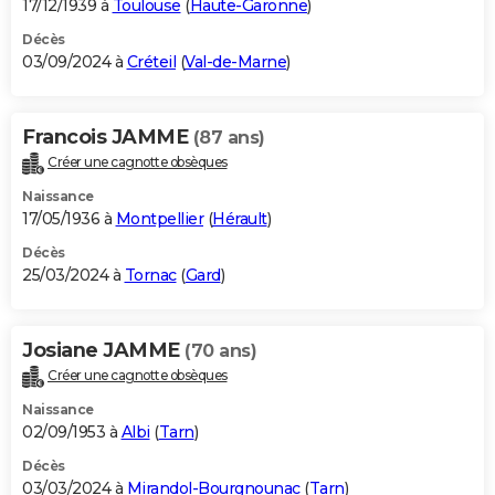
17/12/1939 à
Toulouse
(
Haute-Garonne
)
Décès
03/09/2024 à
Créteil
(
Val-de-Marne
)
Francois JAMME
(87 ans)
Créer une cagnotte obsèques
Naissance
17/05/1936 à
Montpellier
(
Hérault
)
Décès
25/03/2024 à
Tornac
(
Gard
)
Josiane JAMME
(70 ans)
Créer une cagnotte obsèques
Naissance
02/09/1953 à
Albi
(
Tarn
)
Décès
03/03/2024 à
Mirandol-Bourgnounac
(
Tarn
)