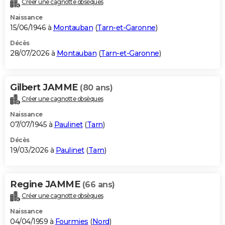
Créer une cagnotte obsèques
City break
Voyage de noces
Climat
Destinations
Voyage nature
Forum
+
PHOTO
Naissance
15/06/1946 à
Montauban
(
Tarn-et-Garonne
)
GUIDES D'ACHAT
Décès
28/07/2026 à
Montauban
(
Tarn-et-Garonne
)
BONS PLANS
CARTE DE VOEUX
Gilbert JAMME
(80 ans)
Carte Bonne année
Carte Pâques
Carte de Noël
Carte Saint-Valentin
Carte d'anniversaire
DICTIONNAIRE
Créer une cagnotte obsèques
Biographies
Expressions
Dictionnaire
Citations
Proverbes
PROGRAMME TV
Naissance
07/07/1945 à
Paulinet
(
Tarn
)
COPAINS D'AVANT
Décès
19/03/2026 à
Paulinet
(
Tarn
)
Se connecter
Collèges
Universités
Service militaire
S'inscrire
Lycées
Primaires
Entreprises
Avis de recherche
AVIS DE DÉCÈS
FORUM
Regine JAMME
(66 ans)
Lifestyle
Sport
Television
Cinema
Bricolage
Culture
Auto
Voyage
Créer une cagnotte obsèques
Naissance
04/04/1959 à
Fourmies
(
Nord
)