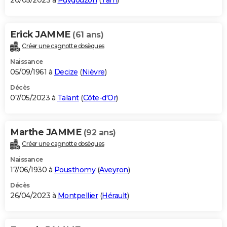
20/05/2023 à
Puygouzon
(
Tarn
)
Erick JAMME
(61 ans)
Créer une cagnotte obsèques
Naissance
05/09/1961 à
Decize
(
Nièvre
)
Décès
07/05/2023 à
Talant
(
Côte-d'Or
)
Marthe JAMME
(92 ans)
Créer une cagnotte obsèques
Naissance
17/06/1930 à
Pousthomy
(
Aveyron
)
Décès
26/04/2023 à
Montpellier
(
Hérault
)