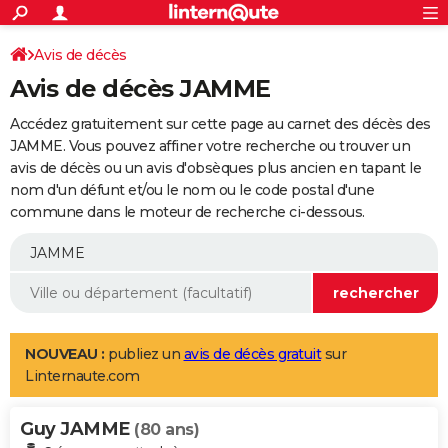
ACTUALITÉS
Connexion
S'inscrire
Avis de décès
Rechercher
Société
Education
Villes
Politique
Faits Divers
Monde
+
SPORT
Avis de décès JAMME
Football
Cyclisme
Forum
Coupe du monde 2026
Tennis
Rugby
CULTURE
Accédez gratuitement sur cette page au carnet des décès des
TNT
Cinéma
Musique
Programme TV
Streaming
Sorties cinéma
+
JAMME. Vous pouvez affiner votre recherche ou trouver un
FINANCE
avis de décès ou un avis d'obsèques plus ancien en tapant le
Impôts
Immobilier
Banque
Crédit
Retraite
Epargne
Risques naturels par ville
Assurance
AUTO
nom d'un défunt et/ou le nom ou le code postal d'une
commune dans le moteur de recherche ci-dessous.
Réserver un essai
Berlines
Forum auto
Essais
Citadines
SUV
+
HIGH-TECH
Meilleur smartphone
Ordinateurs
Guide high-tech
Mobiles
Internet
Jeux vidéo
+
BRICOLAGE
Aménagement intérieur
Cuisine
Jardinage
+
Forum
Extérieur
Salle de bains
Rangement
WEEK-END
Escapades
Expositions
Week-end nature
Guides de France
Patrimoine
Musées
+
LIFESTYLE
NOUVEAU :
publiez un
avis de décès gratuit
sur
Linternaute.com
Bien-être
Mode
+
Art de vivre
Loisirs
Modes de vie
SANTE
Guy JAMME
Guide de la santé
Médicaments
+
Alimentation
Maladies
Sommeil
(80 ans)
VOYAGE