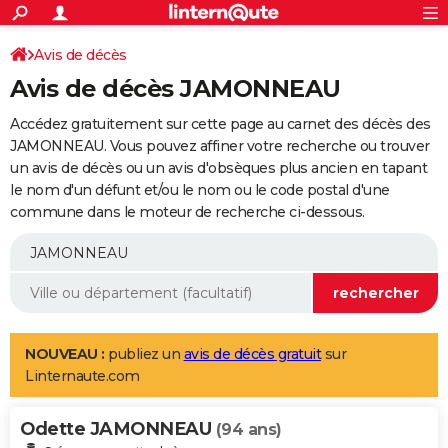
ACTUALITÉS
Connexion
S'inscrire
Avis de décès
Rechercher
Société
Education
Villes
Politique
Faits Divers
Monde
+
SPORT
Avis de décès JAMONNEAU
Football
Cyclisme
Forum
Coupe du monde 2026
Tennis
Rugby
CULTURE
Accédez gratuitement sur cette page au carnet des décès des
TNT
Cinéma
Musique
Programme TV
Streaming
Sorties cinéma
+
JAMONNEAU. Vous pouvez affiner votre recherche ou trouver
FINANCE
un avis de décès ou un avis d'obsèques plus ancien en tapant
Impôts
Immobilier
Banque
Crédit
Retraite
Epargne
Risques naturels par ville
Assurance
AUTO
le nom d'un défunt et/ou le nom ou le code postal d'une
commune dans le moteur de recherche ci-dessous.
Réserver un essai
Berlines
Forum auto
Essais
Citadines
SUV
+
HIGH-TECH
Meilleur smartphone
Ordinateurs
Guide high-tech
Mobiles
Internet
Jeux vidéo
+
BRICOLAGE
Aménagement intérieur
Cuisine
Jardinage
+
Forum
Extérieur
Salle de bains
Rangement
WEEK-END
Escapades
Expositions
Week-end nature
Guides de France
Patrimoine
Musées
+
LIFESTYLE
NOUVEAU :
publiez un
avis de décès gratuit
sur
Linternaute.com
Bien-être
Mode
+
Art de vivre
Loisirs
Modes de vie
SANTE
Odette JAMONNEAU
Guide de la santé
Médicaments
+
Alimentation
Maladies
Sommeil
(94 ans)
VOYAGE