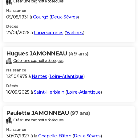
Créer une cagnotte obsèques
City break
Voyage de noces
Climat
Destinations
Voyage nature
Forum
+
PHOTO
Naissance
05/08/1931 à
Gourgé
(
Deux-Sèvres
)
GUIDES D'ACHAT
Décès
27/01/2026 à
Louveciennes
(
Yvelines
)
BONS PLANS
CARTE DE VOEUX
Hugues JAMONNEAU
(49 ans)
Carte Bonne année
Carte Pâques
Carte de Noël
Carte Saint-Valentin
Carte d'anniversaire
DICTIONNAIRE
Créer une cagnotte obsèques
Biographies
Expressions
Dictionnaire
Citations
Proverbes
PROGRAMME TV
Naissance
12/10/1975 à
Nantes
(
Loire-Atlantique
)
COPAINS D'AVANT
Décès
16/09/2025 à
Saint-Herblain
(
Loire-Atlantique
)
Se connecter
Collèges
Universités
Service militaire
S'inscrire
Lycées
Primaires
Entreprises
Avis de recherche
AVIS DE DÉCÈS
FORUM
Paulette JAMONNEAU
(97 ans)
Lifestyle
Sport
Television
Cinema
Bricolage
Culture
Auto
Voyage
Créer une cagnotte obsèques
Naissance
30/07/1927 à la
Chapelle-Bâton
(
Deux-Sèvres
)