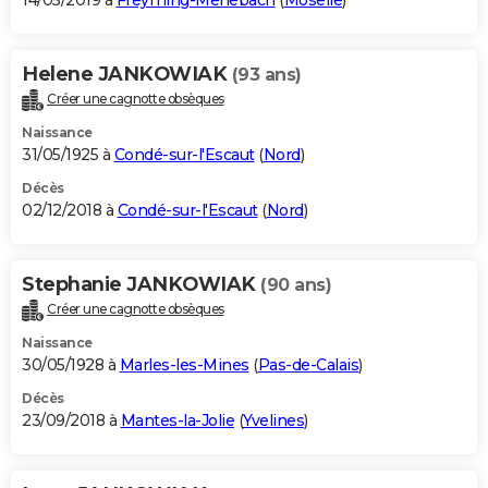
14/05/2019 à
Freyming-Merlebach
(
Moselle
)
Helene JANKOWIAK
(93 ans)
Créer une cagnotte obsèques
Naissance
31/05/1925 à
Condé-sur-l'Escaut
(
Nord
)
Décès
02/12/2018 à
Condé-sur-l'Escaut
(
Nord
)
Stephanie JANKOWIAK
(90 ans)
Créer une cagnotte obsèques
Naissance
30/05/1928 à
Marles-les-Mines
(
Pas-de-Calais
)
Décès
23/09/2018 à
Mantes-la-Jolie
(
Yvelines
)