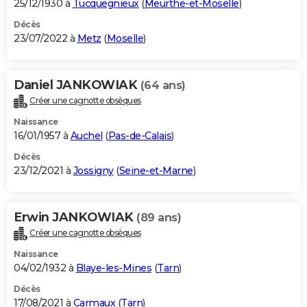
25/12/1930 à
Tucquegnieux
(
Meurthe-et-Moselle
)
Décès
23/07/2022 à
Metz
(
Moselle
)
Daniel JANKOWIAK
(64 ans)
Créer une cagnotte obsèques
Naissance
16/01/1957 à
Auchel
(
Pas-de-Calais
)
Décès
23/12/2021 à
Jossigny
(
Seine-et-Marne
)
Erwin JANKOWIAK
(89 ans)
Créer une cagnotte obsèques
Naissance
04/02/1932 à
Blaye-les-Mines
(
Tarn
)
Décès
17/08/2021 à
Carmaux
(
Tarn
)