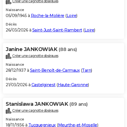
Créer une cagnotte obsèques
City break
Voyage de noces
Climat
Destinations
Voyage nature
Forum
+
PHOTO
Naissance
05/09/1945 à
Roche-la-Molière
(
Loire
)
GUIDES D'ACHAT
Décès
26/03/2026 à
Saint-Just-Saint-Rambert
(
Loire
)
BONS PLANS
CARTE DE VOEUX
Janine JANKOWIAK
(88 ans)
Carte Bonne année
Carte Pâques
Carte de Noël
Carte Saint-Valentin
Carte d'anniversaire
DICTIONNAIRE
Créer une cagnotte obsèques
Biographies
Expressions
Dictionnaire
Citations
Proverbes
PROGRAMME TV
Naissance
28/12/1937 à
Saint-Benoît-de-Carmaux
(
Tarn
)
COPAINS D'AVANT
Décès
21/03/2026 à
Castelginest
(
Haute-Garonne
)
Se connecter
Collèges
Universités
Service militaire
S'inscrire
Lycées
Primaires
Entreprises
Avis de recherche
AVIS DE DÉCÈS
FORUM
Stanislawa JANKOWIAK
(89 ans)
Lifestyle
Sport
Television
Cinema
Bricolage
Culture
Auto
Voyage
Créer une cagnotte obsèques
Naissance
18/11/1936 à
Tucquegnieux
(
Meurthe-et-Moselle
)