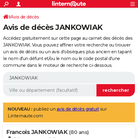
ACTUALITÉS
Connexion
S'inscrire
Avis de décès
Rechercher
Société
Education
Villes
Politique
Faits Divers
Monde
+
SPORT
Avis de décès JANKOWIAK
Football
Cyclisme
Forum
Coupe du monde 2026
Tennis
Rugby
CULTURE
Accédez gratuitement sur cette page au carnet des décès des
TNT
Cinéma
Musique
Programme TV
Streaming
Sorties cinéma
+
JANKOWIAK. Vous pouvez affiner votre recherche ou trouver
FINANCE
un avis de décès ou un avis d'obsèques plus ancien en tapant
Impôts
Immobilier
Banque
Crédit
Retraite
Epargne
Risques naturels par ville
Assurance
AUTO
le nom d'un défunt et/ou le nom ou le code postal d'une
commune dans le moteur de recherche ci-dessous.
Réserver un essai
Berlines
Forum auto
Essais
Citadines
SUV
+
HIGH-TECH
Meilleur smartphone
Ordinateurs
Guide high-tech
Mobiles
Internet
Jeux vidéo
+
BRICOLAGE
Aménagement intérieur
Cuisine
Jardinage
+
Forum
Extérieur
Salle de bains
Rangement
WEEK-END
Escapades
Expositions
Week-end nature
Guides de France
Patrimoine
Musées
+
LIFESTYLE
NOUVEAU :
publiez un
avis de décès gratuit
sur
Linternaute.com
Bien-être
Mode
+
Art de vivre
Loisirs
Modes de vie
SANTE
Francois JANKOWIAK
Guide de la santé
Médicaments
+
Alimentation
Maladies
Sommeil
(80 ans)
VOYAGE