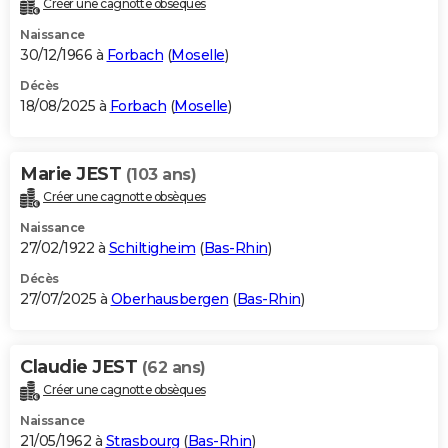
Créer une cagnotte obsèques
City break
Voyage de noces
Climat
Destinations
Voyage nature
Forum
+
PHOTO
Naissance
30/12/1966 à
Forbach
(
Moselle
)
GUIDES D'ACHAT
Décès
18/08/2025 à
Forbach
(
Moselle
)
BONS PLANS
CARTE DE VOEUX
Marie JEST
(103 ans)
Carte Bonne année
Carte Pâques
Carte de Noël
Carte Saint-Valentin
Carte d'anniversaire
DICTIONNAIRE
Créer une cagnotte obsèques
Biographies
Expressions
Dictionnaire
Citations
Proverbes
PROGRAMME TV
Naissance
27/02/1922 à
Schiltigheim
(
Bas-Rhin
)
COPAINS D'AVANT
Décès
27/07/2025 à
Oberhausbergen
(
Bas-Rhin
)
Se connecter
Collèges
Universités
Service militaire
S'inscrire
Lycées
Primaires
Entreprises
Avis de recherche
AVIS DE DÉCÈS
FORUM
Claudie JEST
(62 ans)
Lifestyle
Sport
Television
Cinema
Bricolage
Culture
Auto
Voyage
Créer une cagnotte obsèques
Naissance
21/05/1962 à
Strasbourg
(
Bas-Rhin
)