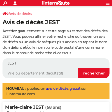
ACTUALITÉS
Connexion
S'inscrire
Avis de décès
Rechercher
Société
Education
Villes
Politique
Faits Divers
Monde
+
SPORT
Avis de décès JEST
Football
Cyclisme
Forum
Coupe du monde 2026
Tennis
Rugby
CULTURE
Accédez gratuitement sur cette page au carnet des décès des
TNT
Cinéma
Musique
Programme TV
Streaming
Sorties cinéma
+
JEST. Vous pouvez affiner votre recherche ou trouver un avis
FINANCE
de décès ou un avis d'obsèques plus ancien en tapant le nom
Impôts
Immobilier
Banque
Crédit
Retraite
Epargne
Risques naturels par ville
Assurance
AUTO
d'un défunt et/ou le nom ou le code postal d'une commune
dans le moteur de recherche ci-dessous.
Réserver un essai
Berlines
Forum auto
Essais
Citadines
SUV
+
HIGH-TECH
Meilleur smartphone
Ordinateurs
Guide high-tech
Mobiles
Internet
Jeux vidéo
+
BRICOLAGE
Aménagement intérieur
Cuisine
Jardinage
+
Forum
Extérieur
Salle de bains
Rangement
WEEK-END
Escapades
Expositions
Week-end nature
Guides de France
Patrimoine
Musées
+
LIFESTYLE
NOUVEAU :
publiez un
avis de décès gratuit
sur
Linternaute.com
Bien-être
Mode
+
Art de vivre
Loisirs
Modes de vie
SANTE
Marie-claire JEST
Guide de la santé
Médicaments
+
Alimentation
Maladies
Sommeil
(58 ans)
VOYAGE