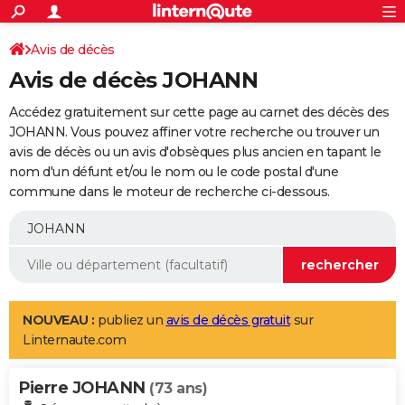
ACTUALITÉS
Connexion
S'inscrire
Avis de décès
Rechercher
Société
Education
Villes
Politique
Faits Divers
Monde
+
SPORT
Avis de décès JOHANN
Football
Cyclisme
Forum
Coupe du monde 2026
Tennis
Rugby
CULTURE
Accédez gratuitement sur cette page au carnet des décès des
TNT
Cinéma
Musique
Programme TV
Streaming
Sorties cinéma
+
JOHANN. Vous pouvez affiner votre recherche ou trouver un
FINANCE
avis de décès ou un avis d'obsèques plus ancien en tapant le
Impôts
Immobilier
Banque
Crédit
Retraite
Epargne
Risques naturels par ville
Assurance
AUTO
nom d'un défunt et/ou le nom ou le code postal d'une
commune dans le moteur de recherche ci-dessous.
Réserver un essai
Berlines
Forum auto
Essais
Citadines
SUV
+
HIGH-TECH
Meilleur smartphone
Ordinateurs
Guide high-tech
Mobiles
Internet
Jeux vidéo
+
BRICOLAGE
Aménagement intérieur
Cuisine
Jardinage
+
Forum
Extérieur
Salle de bains
Rangement
WEEK-END
Escapades
Expositions
Week-end nature
Guides de France
Patrimoine
Musées
+
LIFESTYLE
NOUVEAU :
publiez un
avis de décès gratuit
sur
Linternaute.com
Bien-être
Mode
+
Art de vivre
Loisirs
Modes de vie
SANTE
Pierre JOHANN
Guide de la santé
Médicaments
+
Alimentation
Maladies
Sommeil
(73 ans)
VOYAGE