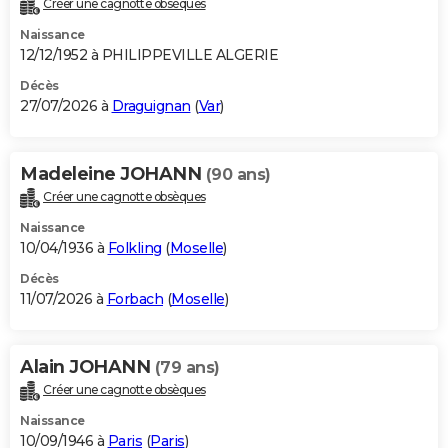
Créer une cagnotte obsèques
City break
Voyage de noces
Climat
Destinations
Voyage nature
Forum
+
PHOTO
Naissance
12/12/1952 à PHILIPPEVILLE ALGERIE
GUIDES D'ACHAT
Décès
27/07/2026 à
Draguignan
(
Var
)
BONS PLANS
CARTE DE VOEUX
Madeleine JOHANN
(90 ans)
Carte Bonne année
Carte Pâques
Carte de Noël
Carte Saint-Valentin
Carte d'anniversaire
DICTIONNAIRE
Créer une cagnotte obsèques
Biographies
Expressions
Dictionnaire
Citations
Proverbes
PROGRAMME TV
Naissance
10/04/1936 à
Folkling
(
Moselle
)
COPAINS D'AVANT
Décès
11/07/2026 à
Forbach
(
Moselle
)
Se connecter
Collèges
Universités
Service militaire
S'inscrire
Lycées
Primaires
Entreprises
Avis de recherche
AVIS DE DÉCÈS
FORUM
Alain JOHANN
(79 ans)
Lifestyle
Sport
Television
Cinema
Bricolage
Culture
Auto
Voyage
Créer une cagnotte obsèques
Naissance
10/09/1946 à
Paris
(
Paris
)