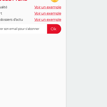
alité
Voir un exemple
rt
Voir un exemple
dossiers d'actu
Voir un exemple