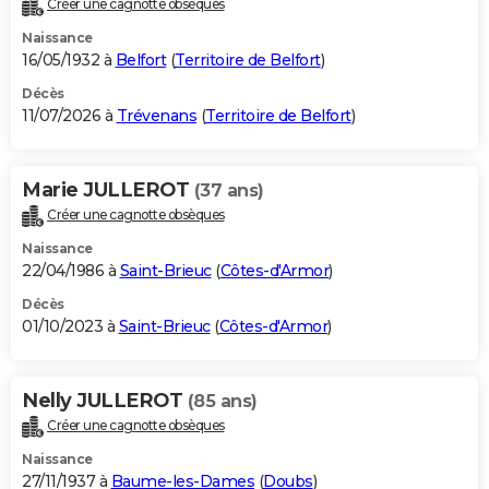
Créer une cagnotte obsèques
City break
Voyage de noces
Climat
Destinations
Voyage nature
Forum
+
PHOTO
Naissance
16/05/1932 à
Belfort
(
Territoire de Belfort
)
GUIDES D'ACHAT
Décès
11/07/2026 à
Trévenans
(
Territoire de Belfort
)
BONS PLANS
CARTE DE VOEUX
Marie JULLEROT
(37 ans)
Carte Bonne année
Carte Pâques
Carte de Noël
Carte Saint-Valentin
Carte d'anniversaire
DICTIONNAIRE
Créer une cagnotte obsèques
Biographies
Expressions
Dictionnaire
Citations
Proverbes
PROGRAMME TV
Naissance
22/04/1986 à
Saint-Brieuc
(
Côtes-d'Armor
)
COPAINS D'AVANT
Décès
01/10/2023 à
Saint-Brieuc
(
Côtes-d'Armor
)
Se connecter
Collèges
Universités
Service militaire
S'inscrire
Lycées
Primaires
Entreprises
Avis de recherche
AVIS DE DÉCÈS
FORUM
Nelly JULLEROT
(85 ans)
Lifestyle
Sport
Television
Cinema
Bricolage
Culture
Auto
Voyage
Créer une cagnotte obsèques
Naissance
27/11/1937 à
Baume-les-Dames
(
Doubs
)