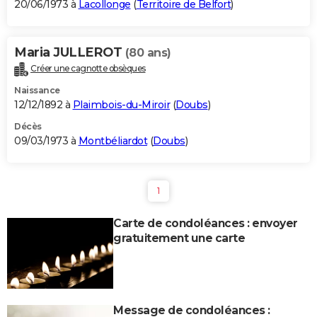
20/06/1973 à
Lacollonge
(
Territoire de Belfort
)
Maria JULLEROT
(80 ans)
Créer une cagnotte obsèques
Naissance
12/12/1892 à
Plaimbois-du-Miroir
(
Doubs
)
Décès
09/03/1973 à
Montbéliardot
(
Doubs
)
1
Carte de condoléances : envoyer
gratuitement une carte
Message de condoléances :