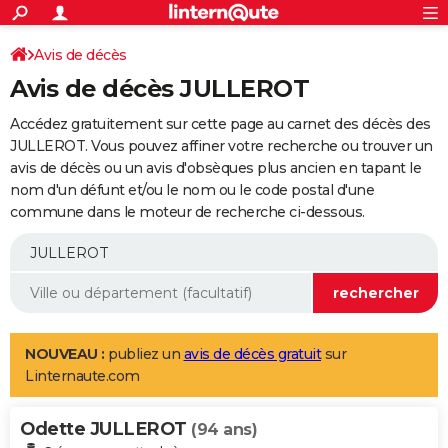
ACTUALITÉS
Connexion
S'inscrire
Avis de décès
Rechercher
Société
Education
Villes
Politique
Faits Divers
Monde
+
SPORT
Avis de décès JULLEROT
Football
Cyclisme
Forum
Coupe du monde 2026
Tennis
Rugby
CULTURE
Accédez gratuitement sur cette page au carnet des décès des
TNT
Cinéma
Musique
Programme TV
Streaming
Sorties cinéma
+
JULLEROT. Vous pouvez affiner votre recherche ou trouver un
FINANCE
avis de décès ou un avis d'obsèques plus ancien en tapant le
Impôts
Immobilier
Banque
Crédit
Retraite
Epargne
Risques naturels par ville
Assurance
AUTO
nom d'un défunt et/ou le nom ou le code postal d'une
commune dans le moteur de recherche ci-dessous.
Réserver un essai
Berlines
Forum auto
Essais
Citadines
SUV
+
HIGH-TECH
Meilleur smartphone
Ordinateurs
Guide high-tech
Mobiles
Internet
Jeux vidéo
+
BRICOLAGE
Aménagement intérieur
Cuisine
Jardinage
+
Forum
Extérieur
Salle de bains
Rangement
WEEK-END
Escapades
Expositions
Week-end nature
Guides de France
Patrimoine
Musées
+
LIFESTYLE
NOUVEAU :
publiez un
avis de décès gratuit
sur
Linternaute.com
Bien-être
Mode
+
Art de vivre
Loisirs
Modes de vie
SANTE
Odette JULLEROT
Guide de la santé
Médicaments
+
Alimentation
Maladies
Sommeil
(94 ans)
VOYAGE