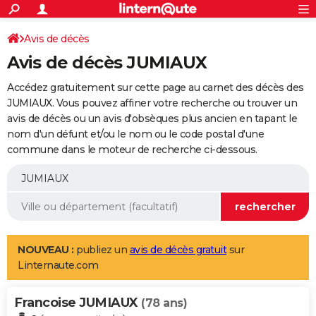
ACTUALITÉS
Connexion
S'inscrire
Avis de décès
Rechercher
Société
Education
Villes
Politique
Faits Divers
Monde
+
SPORT
Avis de décès JUMIAUX
Football
Cyclisme
Forum
Coupe du monde 2026
Tennis
Rugby
CULTURE
Accédez gratuitement sur cette page au carnet des décès des
TNT
Cinéma
Musique
Programme TV
Streaming
Sorties cinéma
+
JUMIAUX. Vous pouvez affiner votre recherche ou trouver un
FINANCE
avis de décès ou un avis d'obsèques plus ancien en tapant le
Impôts
Immobilier
Banque
Crédit
Retraite
Epargne
Risques naturels par ville
Assurance
AUTO
nom d'un défunt et/ou le nom ou le code postal d'une
commune dans le moteur de recherche ci-dessous.
Réserver un essai
Berlines
Forum auto
Essais
Citadines
SUV
+
HIGH-TECH
Meilleur smartphone
Ordinateurs
Guide high-tech
Mobiles
Internet
Jeux vidéo
+
BRICOLAGE
Aménagement intérieur
Cuisine
Jardinage
+
Forum
Extérieur
Salle de bains
Rangement
WEEK-END
Escapades
Expositions
Week-end nature
Guides de France
Patrimoine
Musées
+
LIFESTYLE
NOUVEAU :
publiez un
avis de décès gratuit
sur
Linternaute.com
Bien-être
Mode
+
Art de vivre
Loisirs
Modes de vie
SANTE
Francoise JUMIAUX
Guide de la santé
Médicaments
+
Alimentation
Maladies
Sommeil
(78 ans)
VOYAGE