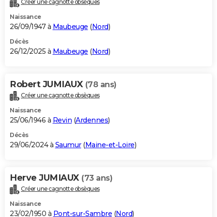
Créer une cagnotte obsèques
City break
Voyage de noces
Climat
Destinations
Voyage nature
Forum
+
PHOTO
Naissance
26/09/1947 à
Maubeuge
(
Nord
)
GUIDES D'ACHAT
Décès
26/12/2025 à
Maubeuge
(
Nord
)
BONS PLANS
CARTE DE VOEUX
Robert JUMIAUX
(78 ans)
Carte Bonne année
Carte Pâques
Carte de Noël
Carte Saint-Valentin
Carte d'anniversaire
DICTIONNAIRE
Créer une cagnotte obsèques
Biographies
Expressions
Dictionnaire
Citations
Proverbes
PROGRAMME TV
Naissance
25/06/1946 à
Revin
(
Ardennes
)
COPAINS D'AVANT
Décès
29/06/2024 à
Saumur
(
Maine-et-Loire
)
Se connecter
Collèges
Universités
Service militaire
S'inscrire
Lycées
Primaires
Entreprises
Avis de recherche
AVIS DE DÉCÈS
FORUM
Herve JUMIAUX
(73 ans)
Lifestyle
Sport
Television
Cinema
Bricolage
Culture
Auto
Voyage
Créer une cagnotte obsèques
Naissance
23/02/1950 à
Pont-sur-Sambre
(
Nord
)