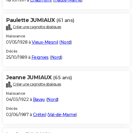
16/10/1991 à
Chaumont
(
Haute-Marne
)
Paulette JUMIAUX
(61 ans)
Créer une cagnotte obsèques
Naissance
01/05/1928 à
Vieux-Mesnil
(
Nord
)
Décès
25/10/1989 à
Feignies
(
Nord
)
Jeanne JUMIAUX
(65 ans)
Créer une cagnotte obsèques
Naissance
04/03/1922 à
Bavay
(
Nord
)
Décès
02/06/1987 à
Créteil
(
Val-de-Marne
)