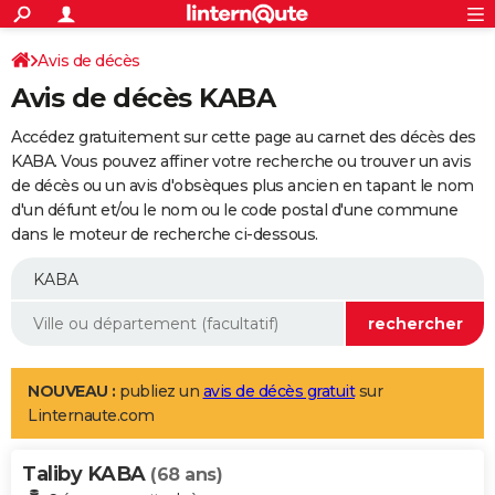
ACTUALITÉS
Connexion
S'inscrire
Avis de décès
Rechercher
Société
Education
Villes
Politique
Faits Divers
Monde
+
SPORT
Avis de décès KABA
Football
Cyclisme
Forum
Coupe du monde 2026
Tennis
Rugby
CULTURE
Accédez gratuitement sur cette page au carnet des décès des
TNT
Cinéma
Musique
Programme TV
Streaming
Sorties cinéma
+
KABA. Vous pouvez affiner votre recherche ou trouver un avis
FINANCE
de décès ou un avis d'obsèques plus ancien en tapant le nom
Impôts
Immobilier
Banque
Crédit
Retraite
Epargne
Risques naturels par ville
Assurance
AUTO
d'un défunt et/ou le nom ou le code postal d'une commune
dans le moteur de recherche ci-dessous.
Réserver un essai
Berlines
Forum auto
Essais
Citadines
SUV
+
HIGH-TECH
Meilleur smartphone
Ordinateurs
Guide high-tech
Mobiles
Internet
Jeux vidéo
+
BRICOLAGE
Aménagement intérieur
Cuisine
Jardinage
+
Forum
Extérieur
Salle de bains
Rangement
WEEK-END
Escapades
Expositions
Week-end nature
Guides de France
Patrimoine
Musées
+
LIFESTYLE
NOUVEAU :
publiez un
avis de décès gratuit
sur
Linternaute.com
Bien-être
Mode
+
Art de vivre
Loisirs
Modes de vie
SANTE
Taliby KABA
Guide de la santé
Médicaments
+
Alimentation
Maladies
Sommeil
(68 ans)
VOYAGE