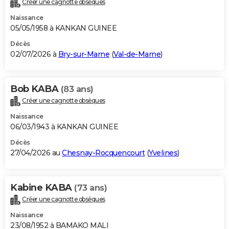
Créer une cagnotte obsèques
City break
Voyage de noces
Climat
Destinations
Voyage nature
Forum
+
PHOTO
Naissance
05/05/1958 à KANKAN GUINEE
GUIDES D'ACHAT
Décès
02/07/2026 à
Bry-sur-Marne
(
Val-de-Marne
)
BONS PLANS
CARTE DE VOEUX
Bob KABA
(83 ans)
Carte Bonne année
Carte Pâques
Carte de Noël
Carte Saint-Valentin
Carte d'anniversaire
DICTIONNAIRE
Créer une cagnotte obsèques
Biographies
Expressions
Dictionnaire
Citations
Proverbes
PROGRAMME TV
Naissance
06/03/1943 à KANKAN GUINEE
COPAINS D'AVANT
Décès
27/04/2026 au
Chesnay-Rocquencourt
(
Yvelines
)
Se connecter
Collèges
Universités
Service militaire
S'inscrire
Lycées
Primaires
Entreprises
Avis de recherche
AVIS DE DÉCÈS
FORUM
Kabine KABA
(73 ans)
Lifestyle
Sport
Television
Cinema
Bricolage
Culture
Auto
Voyage
Créer une cagnotte obsèques
Naissance
23/08/1952 à BAMAKO MALI