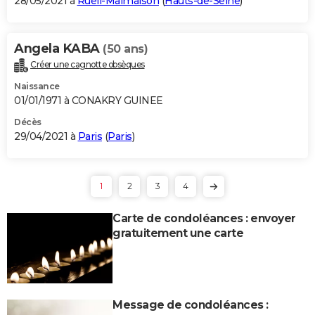
28/05/2021 à
Rueil-Malmaison
(
Hauts-de-Seine
)
Angela KABA
(50 ans)
Créer une cagnotte obsèques
Naissance
01/01/1971 à CONAKRY GUINEE
Décès
29/04/2021 à
Paris
(
Paris
)
1
2
3
4
Carte de condoléances : envoyer
gratuitement une carte
Message de condoléances :