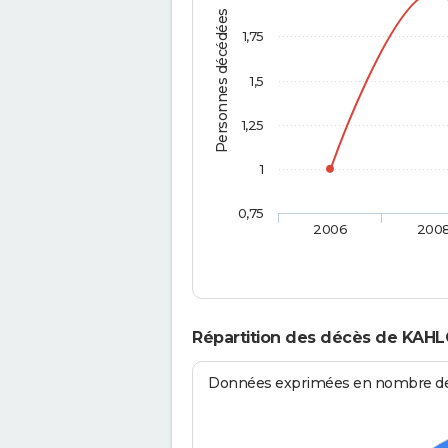
Personnes décédées
1,75
1,5
1,25
1
0,75
2006
200
Répartition des décès de KAHL
Données exprimées en nombre de d