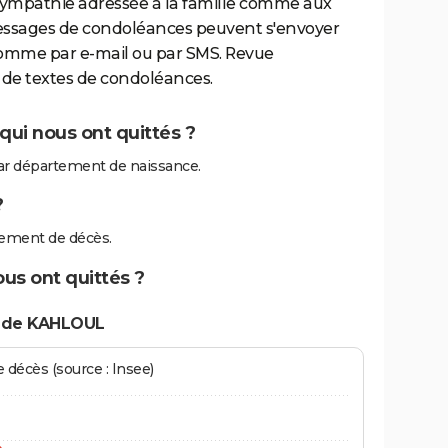
sympathie adressée à la famille comme aux
essages de condoléances peuvent s'envoyer
comme par e-mail ou par SMS. Revue
de textes de condoléances.
ui nous ont quittés ?
r département de naissance.
?
ement de décès.
us ont quittés ?
s de KAHLOUL
écès (source : Insee)