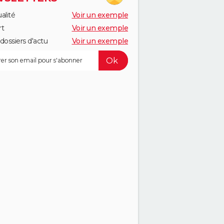
alité
Voir un exemple
rt
Voir un exemple
dossiers d'actu
Voir un exemple