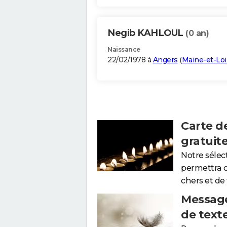
Negib KAHLOUL
(0 an)
Naissance
22/02/1978 à
Angers
(
Maine-et-Loi
Carte d
gratuit
Notre sélec
permettra 
chers et de
Message
de text