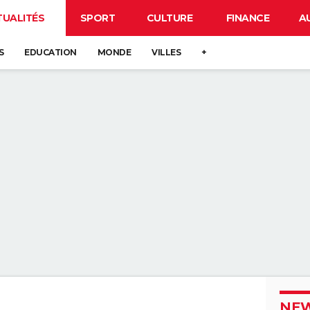
TUALITÉS
SPORT
CULTURE
FINANCE
A
S
EDUCATION
MONDE
VILLES
+
NEW