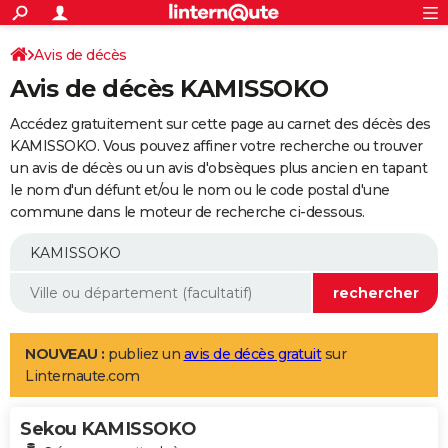
ACTUALITÉS
Connexion
S'inscrire
Avis de décès
Rechercher
Société
Education
Villes
Politique
Faits Divers
Monde
+
SPORT
Avis de décès KAMISSOKO
Football
Cyclisme
Forum
Coupe du monde 2026
Tennis
Rugby
CULTURE
Accédez gratuitement sur cette page au carnet des décès des
TNT
Cinéma
Musique
Programme TV
Streaming
Sorties cinéma
+
KAMISSOKO. Vous pouvez affiner votre recherche ou trouver
FINANCE
un avis de décès ou un avis d'obsèques plus ancien en tapant
Impôts
Immobilier
Banque
Crédit
Retraite
Epargne
Risques naturels par ville
Assurance
AUTO
le nom d'un défunt et/ou le nom ou le code postal d'une
commune dans le moteur de recherche ci-dessous.
Réserver un essai
Berlines
Forum auto
Essais
Citadines
SUV
+
HIGH-TECH
Meilleur smartphone
Ordinateurs
Guide high-tech
Mobiles
Internet
Jeux vidéo
+
BRICOLAGE
Aménagement intérieur
Cuisine
Jardinage
+
Forum
Extérieur
Salle de bains
Rangement
WEEK-END
Escapades
Expositions
Week-end nature
Guides de France
Patrimoine
Musées
+
LIFESTYLE
NOUVEAU :
publiez un
avis de décès gratuit
sur
Linternaute.com
Bien-être
Mode
+
Art de vivre
Loisirs
Modes de vie
SANTE
Sekou KAMISSOKO
Guide de la santé
Médicaments
+
Alimentation
Maladies
Sommeil
VOYAGE