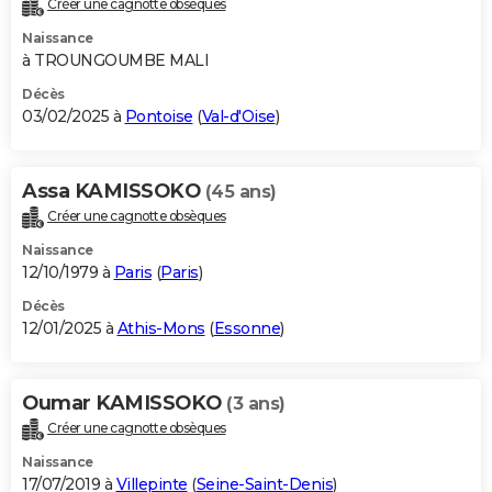
Créer une cagnotte obsèques
City break
Voyage de noces
Climat
Destinations
Voyage nature
Forum
+
PHOTO
Naissance
à TROUNGOUMBE MALI
GUIDES D'ACHAT
Décès
03/02/2025 à
Pontoise
(
Val-d'Oise
)
BONS PLANS
CARTE DE VOEUX
Assa KAMISSOKO
(45 ans)
Carte Bonne année
Carte Pâques
Carte de Noël
Carte Saint-Valentin
Carte d'anniversaire
DICTIONNAIRE
Créer une cagnotte obsèques
Biographies
Expressions
Dictionnaire
Citations
Proverbes
PROGRAMME TV
Naissance
12/10/1979 à
Paris
(
Paris
)
COPAINS D'AVANT
Décès
12/01/2025 à
Athis-Mons
(
Essonne
)
Se connecter
Collèges
Universités
Service militaire
S'inscrire
Lycées
Primaires
Entreprises
Avis de recherche
AVIS DE DÉCÈS
FORUM
Oumar KAMISSOKO
(3 ans)
Lifestyle
Sport
Television
Cinema
Bricolage
Culture
Auto
Voyage
Créer une cagnotte obsèques
Naissance
17/07/2019 à
Villepinte
(
Seine-Saint-Denis
)