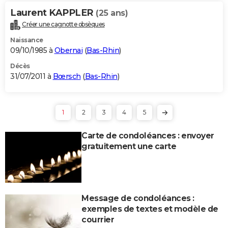
Laurent KAPPLER
(25 ans)
Créer une cagnotte obsèques
Naissance
09/10/1985 à
Obernai
(
Bas-Rhin
)
Décès
31/07/2011 à
Bœrsch
(
Bas-Rhin
)
1
2
3
4
5
Carte de condoléances : envoyer
gratuitement une carte
Message de condoléances :
exemples de textes et modèle de
courrier