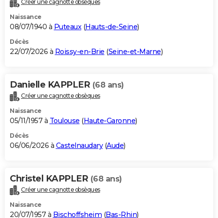
Créer une cagnotte obsèques
City break
Voyage de noces
Climat
Destinations
Voyage nature
Forum
+
PHOTO
Naissance
08/07/1940 à
Puteaux
(
Hauts-de-Seine
)
GUIDES D'ACHAT
Décès
22/07/2026 à
Roissy-en-Brie
(
Seine-et-Marne
)
BONS PLANS
CARTE DE VOEUX
Danielle KAPPLER
(68 ans)
Carte Bonne année
Carte Pâques
Carte de Noël
Carte Saint-Valentin
Carte d'anniversaire
DICTIONNAIRE
Créer une cagnotte obsèques
Biographies
Expressions
Dictionnaire
Citations
Proverbes
PROGRAMME TV
Naissance
05/11/1957 à
Toulouse
(
Haute-Garonne
)
COPAINS D'AVANT
Décès
06/06/2026 à
Castelnaudary
(
Aude
)
Se connecter
Collèges
Universités
Service militaire
S'inscrire
Lycées
Primaires
Entreprises
Avis de recherche
AVIS DE DÉCÈS
FORUM
Christel KAPPLER
(68 ans)
Lifestyle
Sport
Television
Cinema
Bricolage
Culture
Auto
Voyage
Créer une cagnotte obsèques
Naissance
20/07/1957 à
Bischoffsheim
(
Bas-Rhin
)