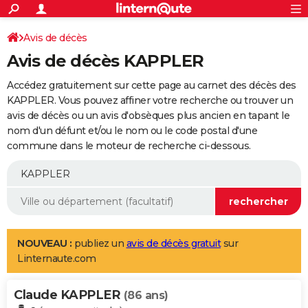
ACTUALITÉS
Connexion
S'inscrire
Avis de décès
Rechercher
Société
Education
Villes
Politique
Faits Divers
Monde
+
SPORT
Avis de décès KAPPLER
Football
Cyclisme
Forum
Coupe du monde 2026
Tennis
Rugby
CULTURE
Accédez gratuitement sur cette page au carnet des décès des
TNT
Cinéma
Musique
Programme TV
Streaming
Sorties cinéma
+
KAPPLER. Vous pouvez affiner votre recherche ou trouver un
FINANCE
avis de décès ou un avis d'obsèques plus ancien en tapant le
Impôts
Immobilier
Banque
Crédit
Retraite
Epargne
Risques naturels par ville
Assurance
AUTO
nom d'un défunt et/ou le nom ou le code postal d'une
commune dans le moteur de recherche ci-dessous.
Réserver un essai
Berlines
Forum auto
Essais
Citadines
SUV
+
HIGH-TECH
Meilleur smartphone
Ordinateurs
Guide high-tech
Mobiles
Internet
Jeux vidéo
+
BRICOLAGE
Aménagement intérieur
Cuisine
Jardinage
+
Forum
Extérieur
Salle de bains
Rangement
WEEK-END
Escapades
Expositions
Week-end nature
Guides de France
Patrimoine
Musées
+
LIFESTYLE
NOUVEAU :
publiez un
avis de décès gratuit
sur
Linternaute.com
Bien-être
Mode
+
Art de vivre
Loisirs
Modes de vie
SANTE
Claude KAPPLER
Guide de la santé
Médicaments
+
Alimentation
Maladies
Sommeil
(86 ans)
VOYAGE