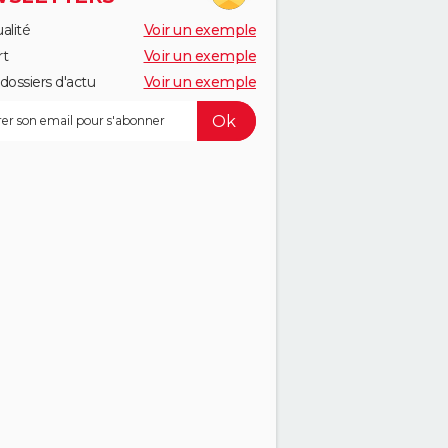
alité
Voir un exemple
rt
Voir un exemple
dossiers d'actu
Voir un exemple