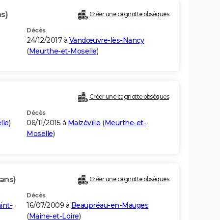
ns)
Créer une cagnotte obsèques
Décès
24/12/2017 à
Vandœuvre-lès-Nancy
(
Meurthe-et-Moselle
)
Créer une cagnotte obsèques
Décès
lle
)
06/11/2015 à
Malzéville
(
Meurthe-et-
Moselle
)
ans)
Créer une cagnotte obsèques
Décès
int-
16/07/2009 à
Beaupréau-en-Mauges
(
Maine-et-Loire
)