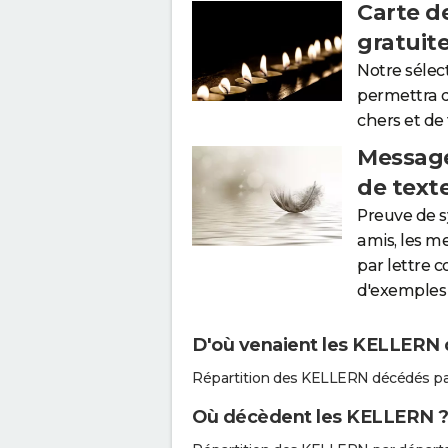
Carte d
gratuit
Notre sélec
permettra 
chers et de
Message
de text
Preuve de 
amis, les m
par lettre 
d'exemples 
D'où venaient les KELLERN q
Répartition des KELLERN décédés pa
Où décèdent les KELLERN 