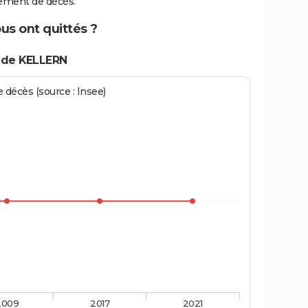
ement de décès.
us ont quittés ?
 de KELLERN
écès (source : Insee)
2009
2017
2021