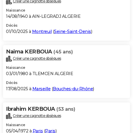
Créer une cagnotte obsèques
City break
Voyage de noces
Climat
Destinations
Voyage nature
Forum
+
PHOTO
Naissance
14/08/1940 à AIN-LEGRADJ ALGERIE
GUIDES D'ACHAT
Décès
01/10/2025 à
Montreuil
(
Seine-Saint-Denis
)
BONS PLANS
CARTE DE VOEUX
Naima KERBOUA
(45 ans)
Carte Bonne année
Carte Pâques
Carte de Noël
Carte Saint-Valentin
Carte d'anniversaire
DICTIONNAIRE
Créer une cagnotte obsèques
Biographies
Expressions
Dictionnaire
Citations
Proverbes
PROGRAMME TV
Naissance
03/01/1980 à TLEMCEN ALGERIE
COPAINS D'AVANT
Décès
17/08/2025 à
Marseille
(
Bouches-du-Rhône
)
Se connecter
Collèges
Universités
Service militaire
S'inscrire
Lycées
Primaires
Entreprises
Avis de recherche
AVIS DE DÉCÈS
FORUM
Ibrahim KERBOUA
(53 ans)
Lifestyle
Sport
Television
Cinema
Bricolage
Culture
Auto
Voyage
Créer une cagnotte obsèques
Naissance
05/04/1972 à
Paris
(
Paris
)