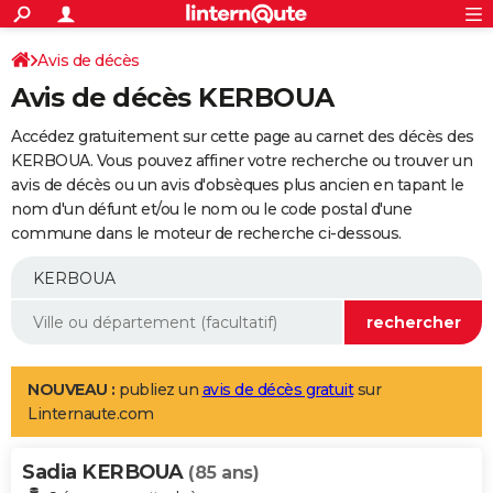
ACTUALITÉS
Connexion
S'inscrire
Avis de décès
Rechercher
Société
Education
Villes
Politique
Faits Divers
Monde
+
SPORT
Avis de décès KERBOUA
Football
Cyclisme
Forum
Coupe du monde 2026
Tennis
Rugby
CULTURE
Accédez gratuitement sur cette page au carnet des décès des
TNT
Cinéma
Musique
Programme TV
Streaming
Sorties cinéma
+
KERBOUA. Vous pouvez affiner votre recherche ou trouver un
FINANCE
avis de décès ou un avis d'obsèques plus ancien en tapant le
Impôts
Immobilier
Banque
Crédit
Retraite
Epargne
Risques naturels par ville
Assurance
AUTO
nom d'un défunt et/ou le nom ou le code postal d'une
commune dans le moteur de recherche ci-dessous.
Réserver un essai
Berlines
Forum auto
Essais
Citadines
SUV
+
HIGH-TECH
Meilleur smartphone
Ordinateurs
Guide high-tech
Mobiles
Internet
Jeux vidéo
+
BRICOLAGE
Aménagement intérieur
Cuisine
Jardinage
+
Forum
Extérieur
Salle de bains
Rangement
WEEK-END
Escapades
Expositions
Week-end nature
Guides de France
Patrimoine
Musées
+
LIFESTYLE
NOUVEAU :
publiez un
avis de décès gratuit
sur
Linternaute.com
Bien-être
Mode
+
Art de vivre
Loisirs
Modes de vie
SANTE
Sadia KERBOUA
Guide de la santé
Médicaments
+
Alimentation
Maladies
Sommeil
(85 ans)
VOYAGE