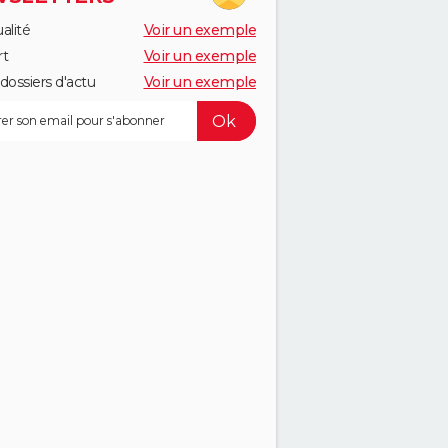
alité
Voir un exemple
rt
Voir un exemple
dossiers d'actu
Voir un exemple