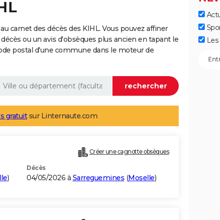
IHL
Actu
Spo
au carnet des décès des KIHL. Vous pouvez affiner
 décès ou un avis d'obsèques plus ancien en tapant le
Les 
code postal d'une commune dans le moteur de
s gratuit
sur Linternaute.com
Créer une cagnotte obsèques
Décès
le
)
04/05/2026 à
Sarreguemines
(
Moselle
)